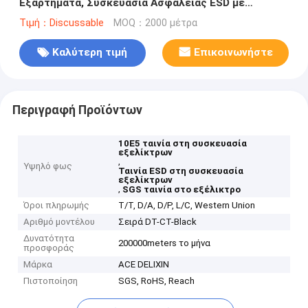
Εξαρτήματα, Συσκευασία Ασφαλείας ESD με
Πιστοποίηση SGS
Τιμή：Discussable
MOQ：2000 μέτρα
Καλύτερη τιμή
Επικοινωνήστε
Περιγραφή Προϊόντων
10E5 ταινία στη συσκευασία
εξελίκτρων
,
Υψηλό φως
Ταινία ESD στη συσκευασία
εξελίκτρων
,
SGS ταινία στο εξέλικτρο
Όροι πληρωμής
T/T, D/A, D/P, L/C, Western Union
Αριθμό μοντέλου
Σειρά DT-CT-Black
Δυνατότητα
200000meters το μήνα
προσφοράς
Μάρκα
ACE DELIXIN
Πιστοποίηση
SGS, RoHS, Reach