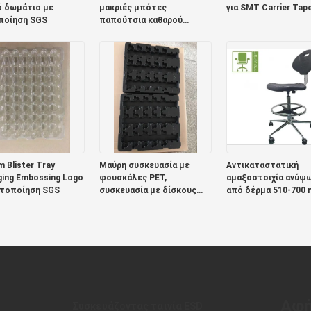
ό δωμάτιο με
μακριές μπότες
για SMT Carrier Tap
ποίηση SGS
παπούτσια καθαρού
δωματίου δέρμα PU
μεγέθη 35-50
 Blister Tray
Μαύρη συσκευασία με
Αντικαταστατική
ing Embossing Logo
φουσκάλες PET,
αμαξοστοιχία ανύψ
στοποίηση SGS
συσκευασία με δίσκους
από δέρμα 510-700
σοκολάτας ROHS
Αφή
Συσκευάζοντας ταινία ESD