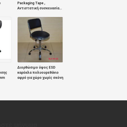
e
Packaging Tape ,
Αντιστατική συσκευασία
μεταφοράς ταινίας
Διορθώσιμο ύψος ESD
ωσης
καρέκλα πολυουρεθάνιο
 mm
αφρό για χώρο χωρίς σκόνη
στε μήνυμα