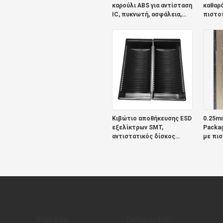
καρούλι ABS για αντίσταση
καθαρ
IC, πυκνωτή, ασφάλεια,
πιστο
μετασχηματιστή
Κιβώτιο αποθήκευσης ESD
0.25mm
εξελίκτρων SMT,
Packag
αντιστατικός δίσκος
με πι
εξελίκτρων
αποστειρωμένων
δωματίων ESD
περίπου
Σωλήνας ESD