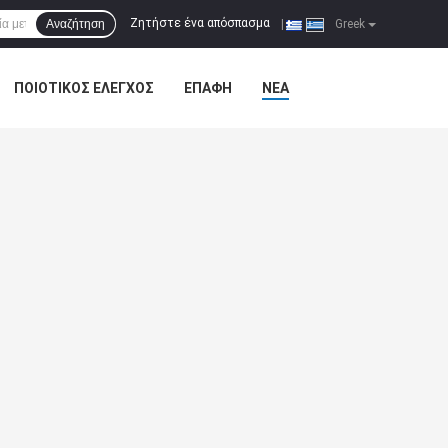
Ζητήστε ένα απόσπασμα
Αναζήτηση
|
Greek
ΠΟΙΟΤΙΚΌΣ ΈΛΕΓΧΟΣ
ΕΠΑΦΉ
ΝΈΑ