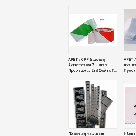
260C Κόλλα
στροφ
πλαστι
APET / CPP Διαφανή
APET /
Αντιστατικά Σώματα
Αντισ
Προστασίας Esd Σώλες Για
Προστα
Ηλεκτρονικά 0,075mm
Ηλεκτ
Πλαστική ταινία και
Ηλεκτρ