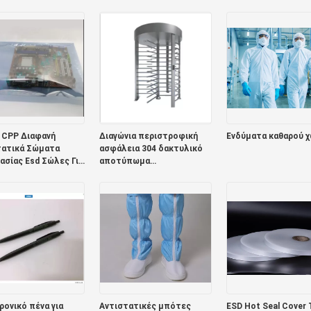
ίων ταινιών
Χωρητικότητα
ολοκληρωμένου
κό 7 ίντσας
κυκλώματος
 CPP Διαφανή
Διαγώνια περιστροφική
Ενδύματα καθαρού 
τατικά Σώματα
ασφάλεια 304 δακτυλικό
σίας Esd Σώλες Για
αποτύπωμα
ρονικά 0,075mm
περιστροφικών πυλών
ανοξείδωτου/κώδικας QR
ονικό πένα για
Αντιστατικές μπότες
ESD Hot Seal Cover 