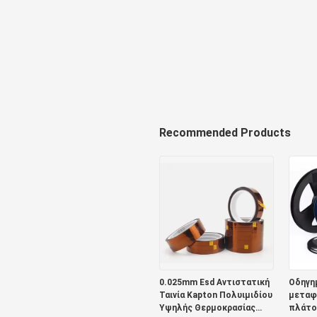
Recommended Products
0.025mm Esd Αντιστατική
Οδηγη
Ταινία Kapton Πολυιμιδίου
μεταφ
Υψηλής Θερμοκρασίας
πλάτο