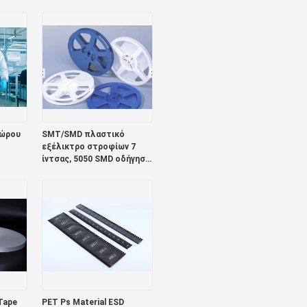
σόλα με λωρίδες καθαρό
αγωγό κάλυμμα
παπουτσιών
χώρου
SMT/SMD πλαστικό
εξέλικτρο στροφίων 7
ίντσας, 5050 SMD οδήγησε
την ταινία μεταφορέων
Tape
PET Ps Material ESD