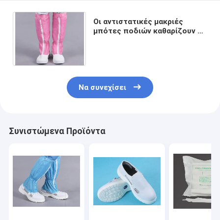
Οι αντιστατικές μακριές
μπότες ποδιών καθαρίζουν το
μέγεθος 35-50 δέρματος PU
παπουτσιών δωματίων
Να συνεχίσει
Συνιστώμενα Προϊόντα