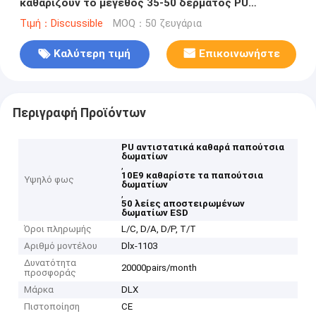
καθαρίζουν το μέγεθος 35-50 δέρματος PU
παπουτσιών δωματίων
Τιμή：Discussible
MOQ：50 ζευγάρια
Καλύτερη τιμή
Επικοινωνήστε
Περιγραφή Προϊόντων
PU αντιστατικά καθαρά παπούτσια
δωματίων
,
10E9 καθαρίστε τα παπούτσια
Υψηλό φως
δωματίων
,
50 λείες αποστειρωμένων
δωματίων ESD
Όροι πληρωμής
L/C, D/A, D/P, T/T
Αριθμό μοντέλου
Dlx-1103
Δυνατότητα
20000pairs/month
προσφοράς
Μάρκα
DLX
Πιστοποίηση
CE