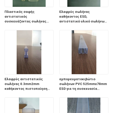
Πλαστικός σαφής
Ελαφρύς σωλήνας
αντιστατικός
καθήκοντος ESD,
συσκευάζοντας σωλήνας
αντιστατικό υλικό σωλήνων
0.5mm1mm PC σωλήνων ESD
αποθήκευσης
πάχος
ολοκληρωμένου κυκλώματος
CP
Ελαφρύς αντιστατικός
εμπορευματοκιβώτιο
σωλήνας 0.3mm2mm
σωλήνων PVC 525mmx78mm
καθήκοντος πιστοποίηση
ESD για τη συσκευασία
πάχους ISO9001 2008
ενότητας παροχής
ηλεκτρικού ρεύματος