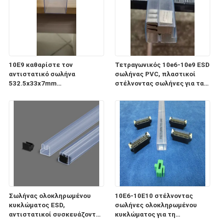
10E9 καθαρίστε τον
Τετραγωνικός 10e6-10e9 ESD
αντιστατικό σωλήνα
σωλήνας PVC, πλαστικοί
532.5x33x7mm
στέλνοντας σωλήνες για τα
ολοκληρωμένου κυκλώματος
ηλεκτρονικά συστατικά
ESD για τη συσκευασία και τη
μεταφορά
Σωλήνας ολοκληρωμένου
10E6-10E10 στέλνοντας
κυκλώματος ESD,
σωλήνες ολοκληρωμένου
αντιστατικοί συσκευάζοντας
κυκλώματος για τη