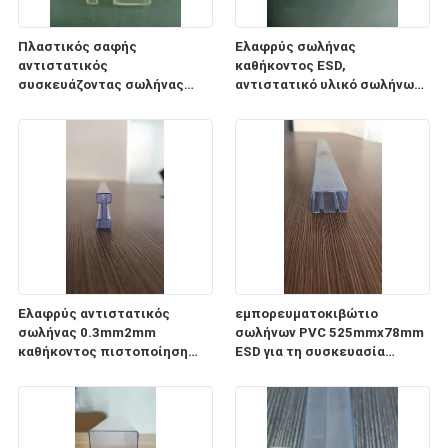
Πλαστικός σαφής
Ελαφρύς σωλήνας
αντιστατικός
καθήκοντος ESD,
συσκευάζοντας σωλήνας
αντιστατικό υλικό σωλήνων
0.5mm1mm PC σωλήνων ESD
αποθήκευσης
πάχος
ολοκληρωμένου κυκλώματος
CP
Ελαφρύς αντιστατικός
εμπορευματοκιβώτιο
σωλήνας 0.3mm2mm
σωλήνων PVC 525mmx78mm
καθήκοντος πιστοποίηση
ESD για τη συσκευασία
πάχους ISO9001 2008
ενότητας παροχής
ηλεκτρικού ρεύματος