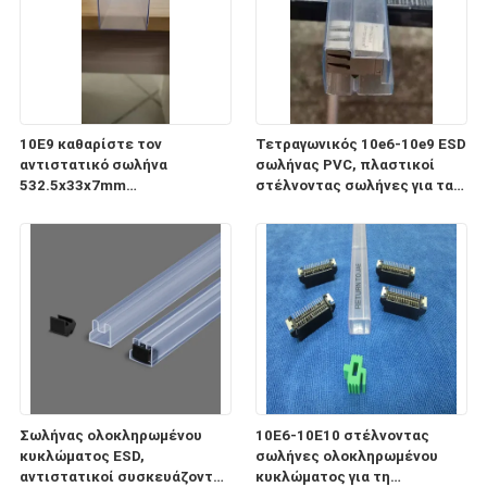
10E9 καθαρίστε τον
Τετραγωνικός 10e6-10e9 ESD
αντιστατικό σωλήνα
σωλήνας PVC, πλαστικοί
532.5x33x7mm
στέλνοντας σωλήνες για τα
ολοκληρωμένου κυκλώματος
ηλεκτρονικά συστατικά
ESD για τη συσκευασία και τη
μεταφορά
Σωλήνας ολοκληρωμένου
10E6-10E10 στέλνοντας
κυκλώματος ESD,
σωλήνες ολοκληρωμένου
αντιστατικοί συσκευάζοντας
κυκλώματος για τη