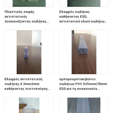
Πλαστικός σαφής
Ελαφρύς σωλήνας
αντιστατικός
καθήκοντος ESD,
συσκευάζοντας σωλήνας
αντιστατικό υλικό σωλήνων
0.5mm1mm PC σωλήνων ESD
αποθήκευσης
πάχος
ολοκληρωμένου κυκλώματος
CP
Ελαφρύς αντιστατικός
εμπορευματοκιβώτιο
σωλήνας 0.3mm2mm
σωλήνων PVC 525mmx78mm
καθήκοντος πιστοποίηση
ESD για τη συσκευασία
πάχους ISO9001 2008
ενότητας παροχής
ηλεκτρικού ρεύματος