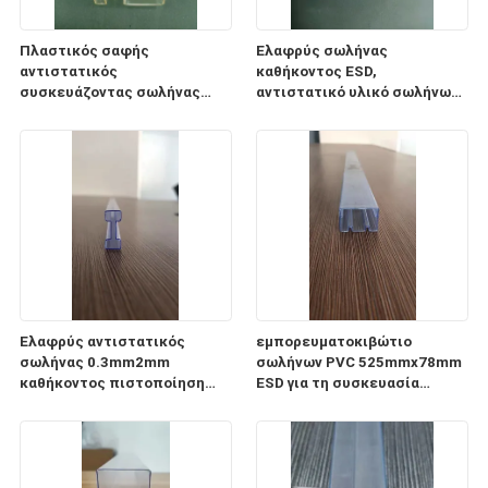
Πλαστικός σαφής
Ελαφρύς σωλήνας
αντιστατικός
καθήκοντος ESD,
συσκευάζοντας σωλήνας
αντιστατικό υλικό σωλήνων
0.5mm1mm PC σωλήνων ESD
αποθήκευσης
πάχος
ολοκληρωμένου κυκλώματος
CP
Ελαφρύς αντιστατικός
εμπορευματοκιβώτιο
σωλήνας 0.3mm2mm
σωλήνων PVC 525mmx78mm
καθήκοντος πιστοποίηση
ESD για τη συσκευασία
πάχους ISO9001 2008
ενότητας παροχής
ηλεκτρικού ρεύματος