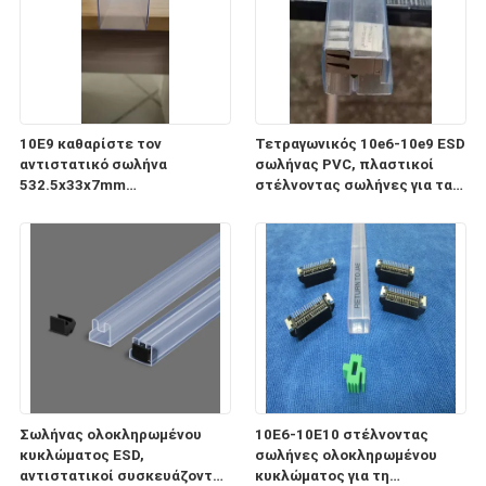
10E9 καθαρίστε τον
Τετραγωνικός 10e6-10e9 ESD
αντιστατικό σωλήνα
σωλήνας PVC, πλαστικοί
532.5x33x7mm
στέλνοντας σωλήνες για τα
ολοκληρωμένου κυκλώματος
ηλεκτρονικά συστατικά
ESD για τη συσκευασία και τη
μεταφορά
Σωλήνας ολοκληρωμένου
10E6-10E10 στέλνοντας
κυκλώματος ESD,
σωλήνες ολοκληρωμένου
αντιστατικοί συσκευάζοντας
κυκλώματος για τη