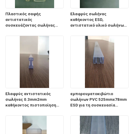
Πλαστικός σαφής
Ελαφρύς σωλήνας
αντιστατικός
καθήκοντος ESD,
συσκευάζοντας σωλήνας
αντιστατικό υλικό σωλήνων
0.5mm1mm PC σωλήνων ESD
αποθήκευσης
πάχος
ολοκληρωμένου κυκλώματος
CP
Ελαφρύς αντιστατικός
εμπορευματοκιβώτιο
σωλήνας 0.3mm2mm
σωλήνων PVC 525mmx78mm
καθήκοντος πιστοποίηση
ESD για τη συσκευασία
πάχους ISO9001 2008
ενότητας παροχής
ηλεκτρικού ρεύματος