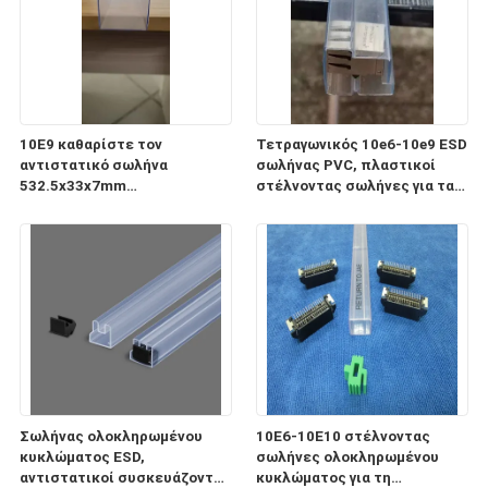
10E9 καθαρίστε τον
Τετραγωνικός 10e6-10e9 ESD
αντιστατικό σωλήνα
σωλήνας PVC, πλαστικοί
532.5x33x7mm
στέλνοντας σωλήνες για τα
ολοκληρωμένου κυκλώματος
ηλεκτρονικά συστατικά
ESD για τη συσκευασία και τη
μεταφορά
Σωλήνας ολοκληρωμένου
10E6-10E10 στέλνοντας
κυκλώματος ESD,
σωλήνες ολοκληρωμένου
αντιστατικοί συσκευάζοντας
κυκλώματος για τη