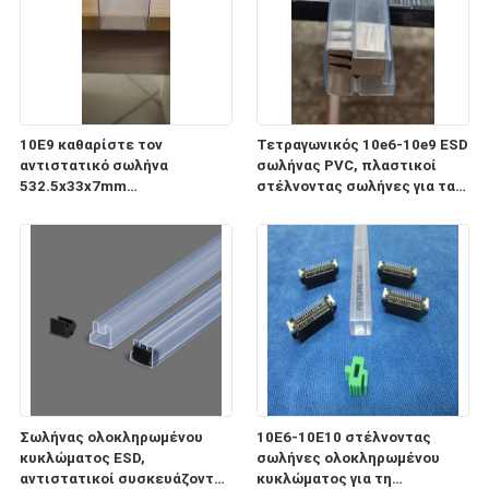
10E9 καθαρίστε τον
Τετραγωνικός 10e6-10e9 ESD
αντιστατικό σωλήνα
σωλήνας PVC, πλαστικοί
532.5x33x7mm
στέλνοντας σωλήνες για τα
ολοκληρωμένου κυκλώματος
ηλεκτρονικά συστατικά
ESD για τη συσκευασία και τη
μεταφορά
Σωλήνας ολοκληρωμένου
10E6-10E10 στέλνοντας
κυκλώματος ESD,
σωλήνες ολοκληρωμένου
αντιστατικοί συσκευάζοντας
κυκλώματος για τη