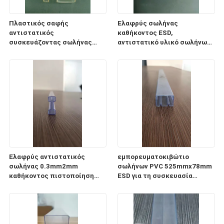
Πλαστικός σαφής
Ελαφρύς σωλήνας
αντιστατικός
καθήκοντος ESD,
συσκευάζοντας σωλήνας
αντιστατικό υλικό σωλήνων
0.5mm1mm PC σωλήνων ESD
αποθήκευσης
πάχος
ολοκληρωμένου κυκλώματος
CP
Ελαφρύς αντιστατικός
εμπορευματοκιβώτιο
σωλήνας 0.3mm2mm
σωλήνων PVC 525mmx78mm
καθήκοντος πιστοποίηση
ESD για τη συσκευασία
πάχους ISO9001 2008
ενότητας παροχής
ηλεκτρικού ρεύματος