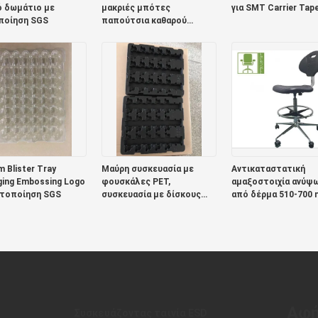
ό δωμάτιο με
μακριές μπότες
για SMT Carrier Tap
ποίηση SGS
παπούτσια καθαρού
δωματίου δέρμα PU
μεγέθη 35-50
 Blister Tray
Μαύρη συσκευασία με
Αντικαταστατική
ing Embossing Logo
φουσκάλες PET,
αμαξοστοιχία ανύψ
στοποίηση SGS
συσκευασία με δίσκους
από δέρμα 510-700
σοκολάτας ROHS
Αφή
Συσκευάζοντας ταινία ESD