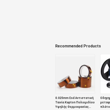
Recommended Products
0.025mm Esd Αντιστατική
Οδηγη
Ταινία Kapton Πολυιμιδίου
μεταφ
Υψηλής Θερμοκρασίας
πλάτο