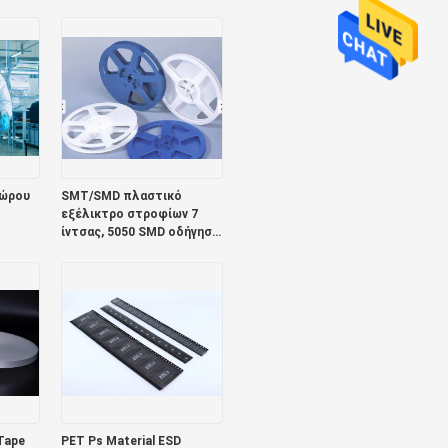
σόλα με λωρίδες καθαρό
αγωγό κάλυμμα
παπουτσιών
χώρου
SMT/SMD πλαστικό
εξέλικτρο στροφίων 7
ίντσας, 5050 SMD οδήγησε
την ταινία μεταφορέων
Tape
PET Ps Material ESD