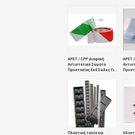
260C Κόλλα
στροφ
πλαστι
APET / CPP Διαφανή
APET /
Αντιστατικά Σώματα
Αντισ
Προστασίας Esd Σώλες Για
Προστα
Ηλεκτρονικά 0,075mm
Ηλεκτ
Πλαστική ταινία και
Ηλεκτρ