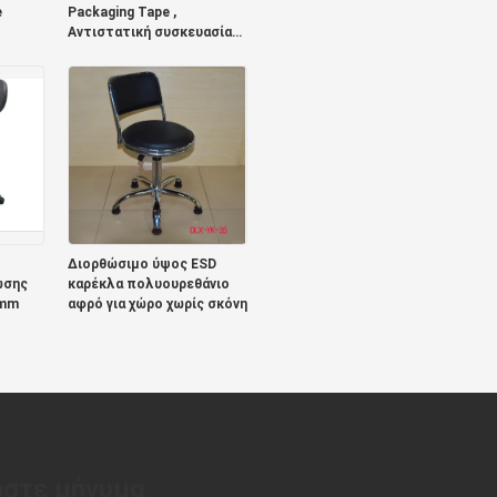
e
Packaging Tape ,
Αντιστατική συσκευασία
μεταφοράς ταινίας
Διορθώσιμο ύψος ESD
ωσης
καρέκλα πολυουρεθάνιο
 mm
αφρό για χώρο χωρίς σκόνη
στε μήνυμα