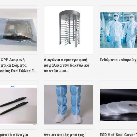
ίων ταινιών
Χωρητικότητα
ολοκληρωμένου
κό 7 ίντσας
κυκλώματος
 CPP Διαφανή
Διαγώνια περιστροφική
Ενδύματα καθαρού 
τατικά Σώματα
ασφάλεια 304 δακτυλικό
σίας Esd Σώλες Για
αποτύπωμα
ρονικά 0,075mm
περιστροφικών πυλών
ανοξείδωτου/κώδικας QR
ονικό πένα για
Αντιστατικές μπότες
ESD Hot Seal Cover 