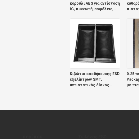
καρούλι ABS για αντίσταση
καθαρ
IC, πυκνωτή, ασφάλεια,
πιστο
μετασχηματιστή
Κιβώτιο αποθήκευσης ESD
0.25mm
εξελίκτρων SMT,
Packag
αντιστατικός δίσκος
με πι
εξελίκτρων
αποστειρωμένων
δωματίων ESD
περίπου
Σωλήνας ESD