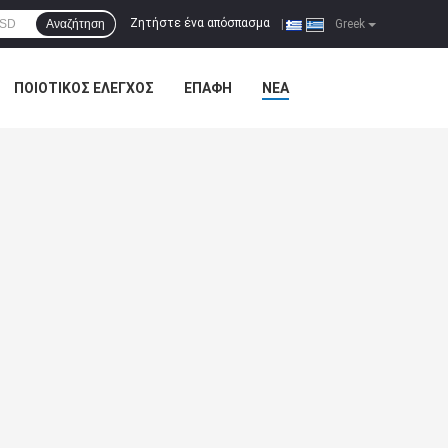
Ζητήστε ένα απόσπασμα
Αναζήτηση
|
Greek
ΠΟΙΟΤΙΚΌΣ ΈΛΕΓΧΟΣ
ΕΠΑΦΉ
ΝΈΑ