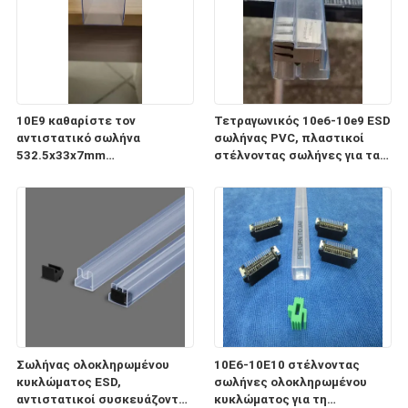
10E9 καθαρίστε τον
Τετραγωνικός 10e6-10e9 ESD
αντιστατικό σωλήνα
σωλήνας PVC, πλαστικοί
532.5x33x7mm
στέλνοντας σωλήνες για τα
ολοκληρωμένου κυκλώματος
ηλεκτρονικά συστατικά
ESD για τη συσκευασία και τη
μεταφορά
Σωλήνας ολοκληρωμένου
10E6-10E10 στέλνοντας
κυκλώματος ESD,
σωλήνες ολοκληρωμένου
αντιστατικοί συσκευάζοντας
κυκλώματος για τη