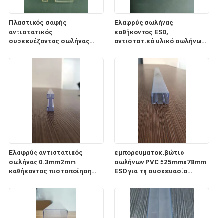
Πλαστικός σαφής
Ελαφρύς σωλήνας
αντιστατικός
καθήκοντος ESD,
συσκευάζοντας σωλήνας
αντιστατικό υλικό σωλήνων
0.5mm1mm PC σωλήνων ESD
αποθήκευσης
πάχος
ολοκληρωμένου κυκλώματος
CP
Ελαφρύς αντιστατικός
εμπορευματοκιβώτιο
σωλήνας 0.3mm2mm
σωλήνων PVC 525mmx78mm
καθήκοντος πιστοποίηση
ESD για τη συσκευασία
πάχους ISO9001 2008
ενότητας παροχής
ηλεκτρικού ρεύματος