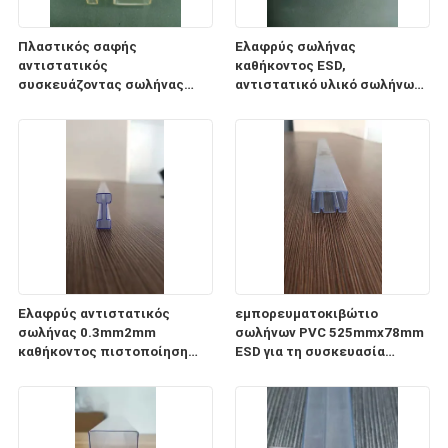
Πλαστικός σαφής
Ελαφρύς σωλήνας
αντιστατικός
καθήκοντος ESD,
συσκευάζοντας σωλήνας
αντιστατικό υλικό σωλήνων
0.5mm1mm PC σωλήνων ESD
αποθήκευσης
πάχος
ολοκληρωμένου κυκλώματος
CP
Ελαφρύς αντιστατικός
εμπορευματοκιβώτιο
σωλήνας 0.3mm2mm
σωλήνων PVC 525mmx78mm
καθήκοντος πιστοποίηση
ESD για τη συσκευασία
πάχους ISO9001 2008
ενότητας παροχής
ηλεκτρικού ρεύματος