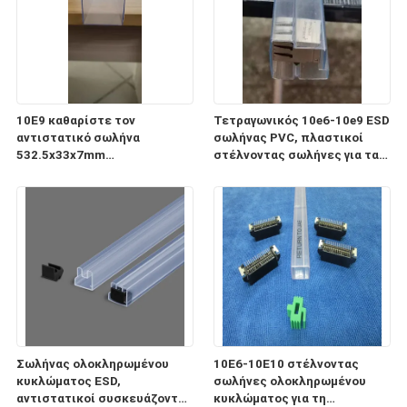
10E9 καθαρίστε τον
Τετραγωνικός 10e6-10e9 ESD
αντιστατικό σωλήνα
σωλήνας PVC, πλαστικοί
532.5x33x7mm
στέλνοντας σωλήνες για τα
ολοκληρωμένου κυκλώματος
ηλεκτρονικά συστατικά
ESD για τη συσκευασία και τη
μεταφορά
Σωλήνας ολοκληρωμένου
10E6-10E10 στέλνοντας
κυκλώματος ESD,
σωλήνες ολοκληρωμένου
αντιστατικοί συσκευάζοντας
κυκλώματος για τη