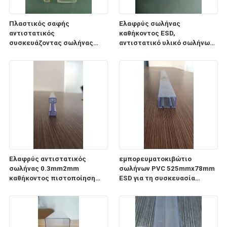
Πλαστικός σαφής
Ελαφρύς σωλήνας
αντιστατικός
καθήκοντος ESD,
συσκευάζοντας σωλήνας
αντιστατικό υλικό σωλήνων
0.5mm1mm PC σωλήνων ESD
αποθήκευσης
πάχος
ολοκληρωμένου κυκλώματος
CP
Ελαφρύς αντιστατικός
εμπορευματοκιβώτιο
σωλήνας 0.3mm2mm
σωλήνων PVC 525mmx78mm
καθήκοντος πιστοποίηση
ESD για τη συσκευασία
πάχους ISO9001 2008
ενότητας παροχής
ηλεκτρικού ρεύματος