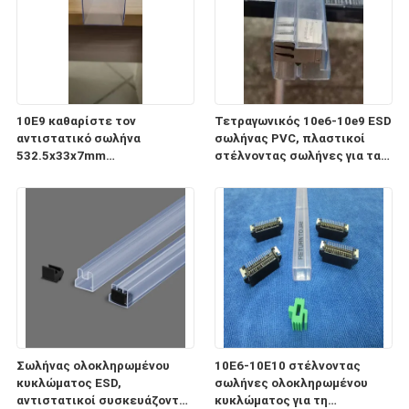
10E9 καθαρίστε τον
Τετραγωνικός 10e6-10e9 ESD
αντιστατικό σωλήνα
σωλήνας PVC, πλαστικοί
532.5x33x7mm
στέλνοντας σωλήνες για τα
ολοκληρωμένου κυκλώματος
ηλεκτρονικά συστατικά
ESD για τη συσκευασία και τη
μεταφορά
Σωλήνας ολοκληρωμένου
10E6-10E10 στέλνοντας
κυκλώματος ESD,
σωλήνες ολοκληρωμένου
αντιστατικοί συσκευάζοντας
κυκλώματος για τη