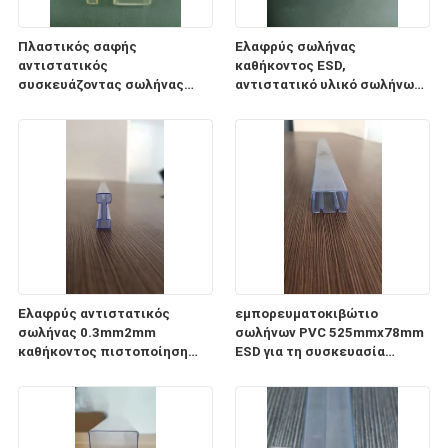
Πλαστικός σαφής
Ελαφρύς σωλήνας
αντιστατικός
καθήκοντος ESD,
συσκευάζοντας σωλήνας
αντιστατικό υλικό σωλήνων
0.5mm1mm PC σωλήνων ESD
αποθήκευσης
πάχος
ολοκληρωμένου κυκλώματος
CP
Ελαφρύς αντιστατικός
εμπορευματοκιβώτιο
σωλήνας 0.3mm2mm
σωλήνων PVC 525mmx78mm
καθήκοντος πιστοποίηση
ESD για τη συσκευασία
πάχους ISO9001 2008
ενότητας παροχής
ηλεκτρικού ρεύματος