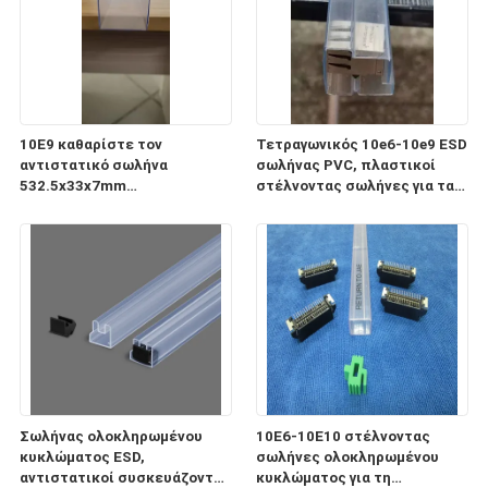
10E9 καθαρίστε τον
Τετραγωνικός 10e6-10e9 ESD
αντιστατικό σωλήνα
σωλήνας PVC, πλαστικοί
532.5x33x7mm
στέλνοντας σωλήνες για τα
ολοκληρωμένου κυκλώματος
ηλεκτρονικά συστατικά
ESD για τη συσκευασία και τη
μεταφορά
Σωλήνας ολοκληρωμένου
10E6-10E10 στέλνοντας
κυκλώματος ESD,
σωλήνες ολοκληρωμένου
αντιστατικοί συσκευάζοντας
κυκλώματος για τη