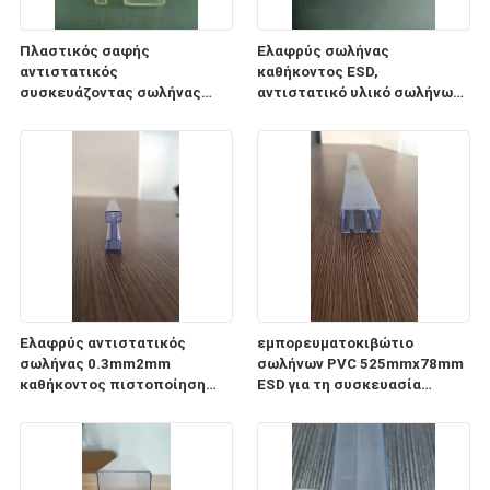
Πλαστικός σαφής
Ελαφρύς σωλήνας
αντιστατικός
καθήκοντος ESD,
συσκευάζοντας σωλήνας
αντιστατικό υλικό σωλήνων
0.5mm1mm PC σωλήνων ESD
αποθήκευσης
πάχος
ολοκληρωμένου κυκλώματος
CP
Ελαφρύς αντιστατικός
εμπορευματοκιβώτιο
σωλήνας 0.3mm2mm
σωλήνων PVC 525mmx78mm
καθήκοντος πιστοποίηση
ESD για τη συσκευασία
πάχους ISO9001 2008
ενότητας παροχής
ηλεκτρικού ρεύματος