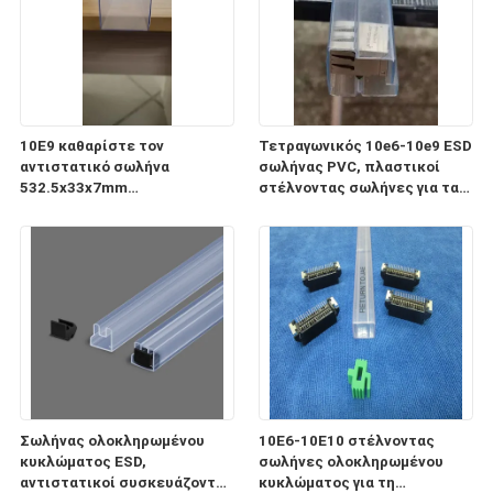
10E9 καθαρίστε τον
Τετραγωνικός 10e6-10e9 ESD
αντιστατικό σωλήνα
σωλήνας PVC, πλαστικοί
532.5x33x7mm
στέλνοντας σωλήνες για τα
ολοκληρωμένου κυκλώματος
ηλεκτρονικά συστατικά
ESD για τη συσκευασία και τη
μεταφορά
Σωλήνας ολοκληρωμένου
10E6-10E10 στέλνοντας
κυκλώματος ESD,
σωλήνες ολοκληρωμένου
αντιστατικοί συσκευάζοντας
κυκλώματος για τη