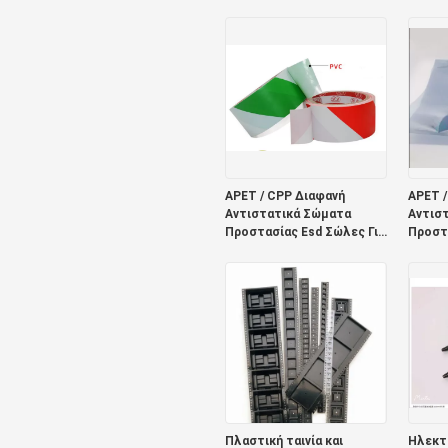
260C Κόλλα
στροφ
πλαστι
APET / CPP Διαφανή
APET /
Αντιστατικά Σώματα
Αντισ
Προστασίας Esd Σώλες Για
Προστα
Ηλεκτρονικά 0,075mm
Ηλεκτ
Πλαστική ταινία και
Ηλεκτρ