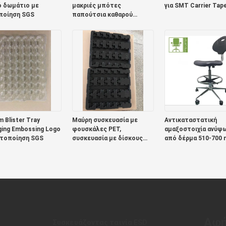
ό δωμάτιο με
μακριές μπότες
για SMT Carrier Tap
ποίηση SGS
παπούτσια καθαρού
δωματίου δέρμα PU
μεγέθη 35-50
 Blister Tray
Μαύρη συσκευασία με
Αντικαταστατική
ing Embossing Logo
φουσκάλες PET,
αμαξοστοιχία ανύψ
στοποίηση SGS
συσκευασία με δίσκους
από δέρμα 510-700
σοκολάτας ROHS
Αφή
Συσκευάζοντας ταινία ESD