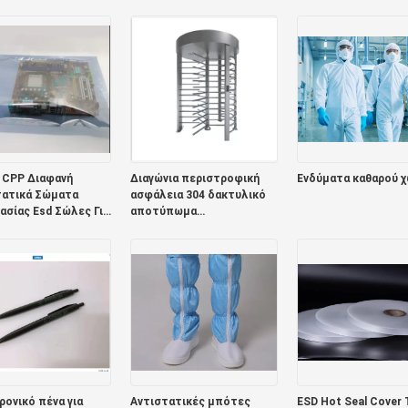
ίων ταινιών
Χωρητικότητα
ολοκληρωμένου
κό 7 ίντσας
κυκλώματος
 CPP Διαφανή
Διαγώνια περιστροφική
Ενδύματα καθαρού 
τατικά Σώματα
ασφάλεια 304 δακτυλικό
σίας Esd Σώλες Για
αποτύπωμα
ρονικά 0,075mm
περιστροφικών πυλών
ανοξείδωτου/κώδικας QR
ονικό πένα για
Αντιστατικές μπότες
ESD Hot Seal Cover 