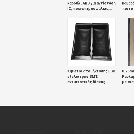
καρούλι ABS για αντίσταση
καθαρ
IC, πυκνωτή, ασφάλεια,
πιστο
μετασχηματιστή
Κιβώτιο αποθήκευσης ESD
0.25mm
εξελίκτρων SMT,
Packag
αντιστατικός δίσκος
με πι
εξελίκτρων
αποστειρωμένων
δωματίων ESD
περίπου
Σωλήνας ESD