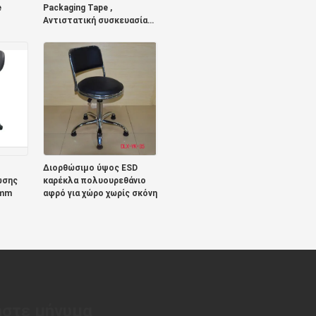
e
Packaging Tape ,
Αντιστατική συσκευασία
μεταφοράς ταινίας
Διορθώσιμο ύψος ESD
ωσης
καρέκλα πολυουρεθάνιο
 mm
αφρό για χώρο χωρίς σκόνη
στε μήνυμα