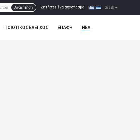
Ζητήστε ένα απόσπασμα
Αναζήτηση
|
Greek
ΠΟΙΟΤΙΚΌΣ ΈΛΕΓΧΟΣ
ΕΠΑΦΉ
ΝΈΑ