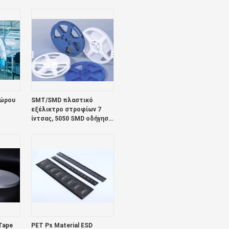
σόλα με λωρίδες καθαρό
αγωγό κάλυμμα
παπουτσιών
χώρου
SMT/SMD πλαστικό
εξέλικτρο στροφίων 7
ίντσας, 5050 SMD οδήγησε
την ταινία μεταφορέων
Tape
PET Ps Material ESD