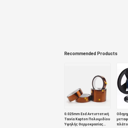
Recommended Products
0.025mm Esd Αντιστατική
Οδηγη
Ταινία Kapton Πολυιμιδίου
μεταφ
Υψηλής Θερμοκρασίας
πλάτο