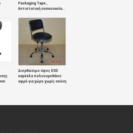
e
Packaging Tape ,
Αντιστατική συσκευασία
μεταφοράς ταινίας
Διορθώσιμο ύψος ESD
ωσης
καρέκλα πολυουρεθάνιο
 mm
αφρό για χώρο χωρίς σκόνη
στε μήνυμα