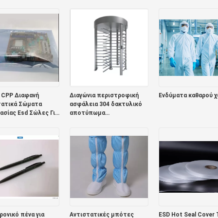
ίων ταινιών
Χωρητικότητα
ολοκληρωμένου
κό 7 ίντσας
κυκλώματος
 CPP Διαφανή
Διαγώνια περιστροφική
Ενδύματα καθαρού 
τατικά Σώματα
ασφάλεια 304 δακτυλικό
σίας Esd Σώλες Για
αποτύπωμα
ρονικά 0,075mm
περιστροφικών πυλών
ανοξείδωτου/κώδικας QR
ονικό πένα για
Αντιστατικές μπότες
ESD Hot Seal Cover 