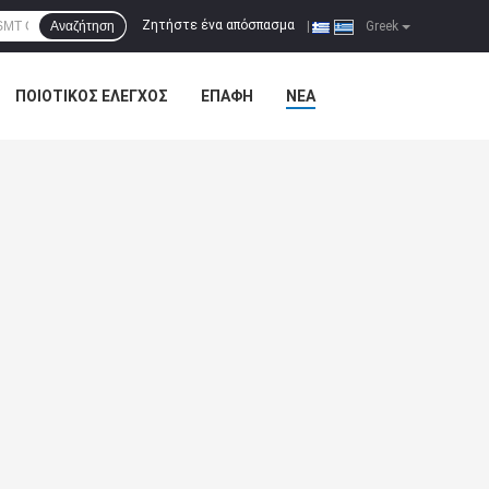
Ζητήστε ένα απόσπασμα
Αναζήτηση
|
Greek
ΠΟΙΟΤΙΚΌΣ ΈΛΕΓΧΟΣ
ΕΠΑΦΉ
ΝΈΑ