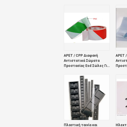
260C Κόλλα
στροφ
πλαστι
APET / CPP Διαφανή
APET /
Αντιστατικά Σώματα
Αντισ
Προστασίας Esd Σώλες Για
Προστα
Ηλεκτρονικά 0,075mm
Ηλεκτ
Πλαστική ταινία και
Ηλεκτρ