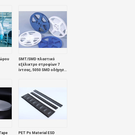
σόλα με λωρίδες καθαρό
αγωγό κάλυμμα
παπουτσιών
χώρου
SMT/SMD πλαστικό
εξέλικτρο στροφίων 7
ίντσας, 5050 SMD οδήγησε
την ταινία μεταφορέων
Tape
PET Ps Material ESD