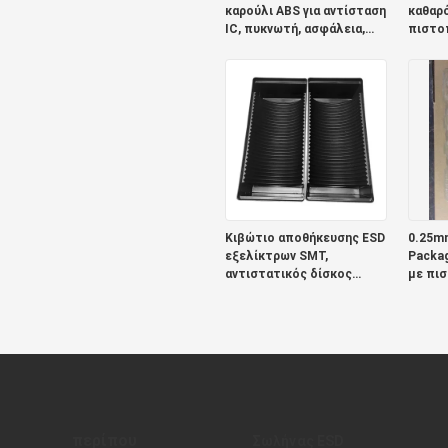
καρούλι ABS για αντίσταση
καθαρ
IC, πυκνωτή, ασφάλεια,
πιστο
μετασχηματιστή
Κιβώτιο αποθήκευσης ESD
0.25mm
εξελίκτρων SMT,
Packag
αντιστατικός δίσκος
με πι
εξελίκτρων
αποστειρωμένων
δωματίων ESD
περίπου
Σωλήνας ESD