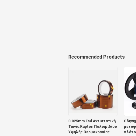
Recommended Products
0.025mm Esd Αντιστατική
Οδηγη
Ταινία Kapton Πολυιμιδίου
μεταφ
Υψηλής Θερμοκρασίας
πλάτο