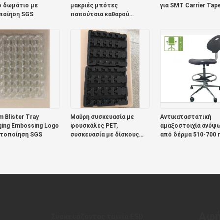
ό δωμάτιο με
μακριές μπότες
για SMT Carrier Tap
ποίηση SGS
παπούτσια καθαρού
δωματίου δέρμα PU
μεγέθη 35-50
 Blister Tray
Μαύρη συσκευασία με
Αντικαταστατική
ing Embossing Logo
φουσκάλες PET,
αμαξοστοιχία ανύψ
στοποίηση SGS
συσκευασία με δίσκους
από δέρμα 510-700
σοκολάτας ROHS
Αφή
Συσκευάζοντας ταινία ESD