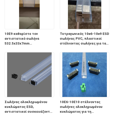
10E9 καθαρίστε τον
Τετραγωνικός 10e6-10e9 ESD
αντιστατικό σωλήνα
σωλήνας PVC, πλαστικοί
532.5x33x7mm
στέλνοντας σωλήνες για τα
ολοκληρωμένου κυκλώματος
ηλεκτρονικά συστατικά
ESD για τη συσκευασία και τη
μεταφορά
Σωλήνας ολοκληρωμένου
10E6-10E10 στέλνοντας
κυκλώματος ESD,
σωλήνες ολοκληρωμένου
αντιστατικοί συσκευάζοντας
κυκλώματος για τη