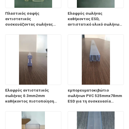
Πλαστικός σαφής
Ελαφρύς σωλήνας
αντιστατικός
καθήκοντος ESD,
συσκευάζοντας σωλήνας
αντιστατικό υλικό σωλήνων
0.5mm1mm PC σωλήνων ESD
αποθήκευσης
πάχος
ολοκληρωμένου κυκλώματος
CP
Ελαφρύς αντιστατικός
εμπορευματοκιβώτιο
σωλήνας 0.3mm2mm
σωλήνων PVC 525mmx78mm
καθήκοντος πιστοποίηση
ESD για τη συσκευασία
πάχους ISO9001 2008
ενότητας παροχής
ηλεκτρικού ρεύματος