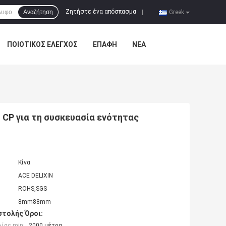
Ζητήστε ένα απόσπασμα
Αναζήτηση
|
Greek
ΠΟΙΟΤΙΚΌΣ ΈΛΕΓΧΟΣ
ΕΠΑΦΉ
ΝΈΑ
CP για τη συσκευασία ενότητας
Κίνα
ACE DELIXIN
ROHS,SGS
8mm88mm
τολής Όροι:
ίας min:
2000 μέτρα