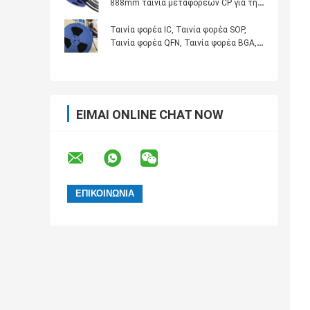
888mm ταινία μεταφορέων CP για τη
συσκευασία ενότητας ολοκληρωμένου
κυκλώματος
Ταινία φορέα IC, Ταινία φορέα SOP,
Ταινία φορέα QFN, Ταινία φορέα BGA,
χωρητική επαγωγικότητα,
αντιστατική ταινία φορέα,
προσαρμοσμένη επεξεργασία SMT
ταινίας
ΕΊΜΑΙ ONLINE CHAT NOW