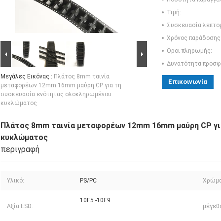
Τιμή:
Συσκευασία λεπτο
Χρόνος παράδοσης
Όροι πληρωμής:
Δυνατότητα προσφ
Μεγάλες Εικόνας :
Πλάτος 8mm ταινία
Επικοινωνία
μεταφορέων 12mm 16mm μαύρη CP για τη
συσκευασία ενότητας ολοκληρωμένου
κυκλώματος
Πλάτος 8mm ταινία μεταφορέων 12mm 16mm μαύρη CP γι
κυκλώματος
περιγραφή
Υλικό:
PS/PC
Χρώμα
10E5 -10E9
Αξία ESD:
μέγεθ