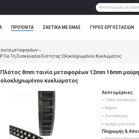
Α
ΠΡΟΪΌΝΤΑ
ΣΧΕΤΙΚΆ ΜΕ ΕΜΆΣ
ΓΎΡΟΣ ΕΡΓΟΣΤΑΣΊΩΝ
ΠΤΏΣΕΙΣ
ταινία μεταφορέων
Για Τη Συσκευασία Ενότητας Ολοκληρωμένου Κυκλώματος
Πλάτος 8mm ταινία μεταφορέων 12mm 16mm μαύρη 
ολοκληρωμένου κυκλώματος
Λεπτομέρειες:
Τόπος καταγωγής:
Μάρκα:
Πιστοποίηση:
Αριθμό μοντέλου:
Πληρωμής & Αποσ
Ποσότητα παραγγελ