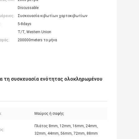
Discussable
μέρειες:
Συσκευασία κιβωτίων χαρτοκιβωτίων
:
5-8days
T/T, Western Union
οράς:
200000meters το μήνα
α τη συσκευασία ενότητας ολοκληρωμένου
:
Μαύρος ή σαφής
Πλάτος 8mm, 12mm, 16mm, 24mm,
ος:
32mm, 44mm, 56mm, 72mm, 88mm