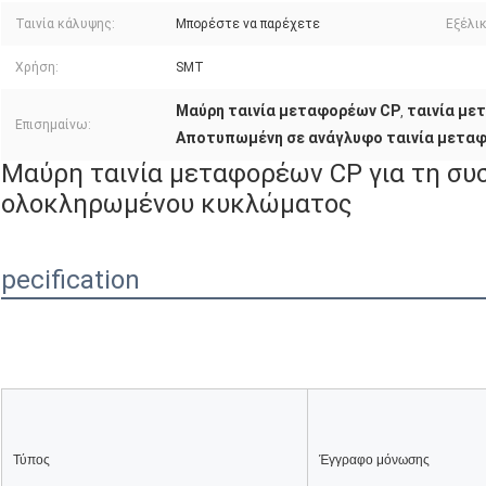
Ταινία κάλυψης:
Μπορέστε να παρέχετε
Εξέλι
Χρήση:
SMT
Μαύρη ταινία μεταφορέων CP
ταινία με
,
Επισημαίνω:
Αποτυπωμένη σε ανάγλυφο ταινία μετα
Μαύρη ταινία μεταφορέων CP για τη συ
ολοκληρωμένου κυκλώματος
pecification
Τύπος
Έγγραφο μόνωσης