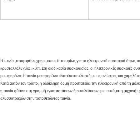
Η ταινία μεταφορέων χρησιμοποιείται κυρίως για τα ηλεκτρονικά συστατικά όπως τα
κρυσταλλολυχνίες, κ.λπ. Στη διαδικασία συσκευασίας, οι ηλεκτρονικές συσκευές συσκ
μεταφορέων. Η ταινία μεταφορέων είναι έπειτα κλειστή με τις ανώτερες και χαμηλότε
Κατά αυτόν τον τρόπο, η ολόκληρη δομή προστατεύει την ηλεκτρονική από τη μόλυ
η ταινία φθάνει στη γραμμή εγκαταστάσεων ή συνελεύσεων, μια αυτόματη μηχανή τ
αλυσσοτροχών στην τοποθετώντας ταινία.