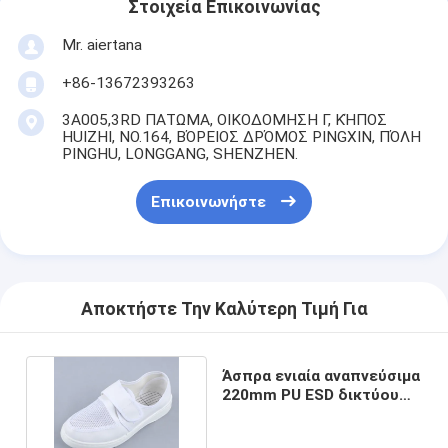
Στοιχεία Επικοινωνίας
Mr. aiertana
+86-13672393263
3A005,3RD ΠΑΤΩΜΑ, ΟΙΚΟΔΟΜΗΣΗ Γ, ΚΉΠΟΣ
HUIZHI, NO.164, ΒΌΡΕΙΟΣ ΔΡΌΜΟΣ PINGXIN, ΠΌΛΗ
PINGHU, LONGGANG, SHENZHEN.
Επικοινωνήστε
Αποκτήστε Την Καλύτερη Τιμή Για
Άσπρα ενιαία αναπνεύσιμα
220mm PU ESD δικτύου
παπούτσια Velcro