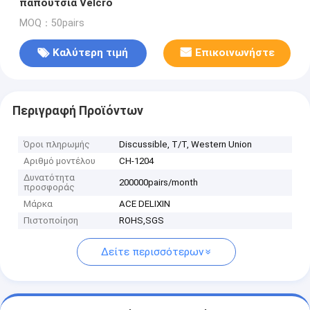
παπούτσια Velcro
MOQ：50pairs
Καλύτερη τιμή
Επικοινωνήστε
Περιγραφή Προϊόντων
Όροι πληρωμής
Discussible, T/T, Western Union
Αριθμό μοντέλου
CH-1204
Δυνατότητα
200000pairs/month
προσφοράς
Μάρκα
ACE DELIXIN
Πιστοποίηση
ROHS,SGS
Δείτε περισσότερων