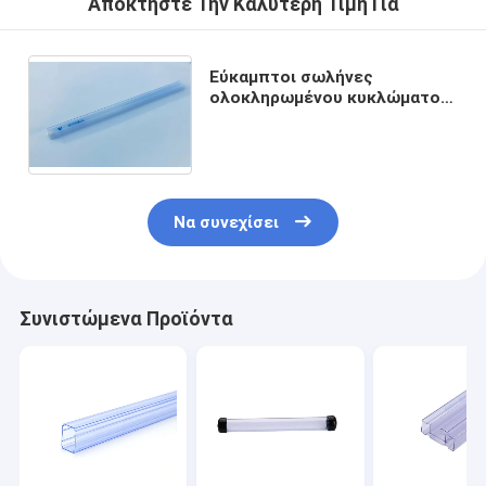
Αποκτήστε Την Καλύτερη Τιμή Για
Εύκαμπτοι σωλήνες
ολοκληρωμένου κυκλώματος
ESD αντιστατικοί που
συσκευάζουν τη διαφανή
μπλε επιφάνεια
Να συνεχίσει
Συνιστώμενα Προϊόντα