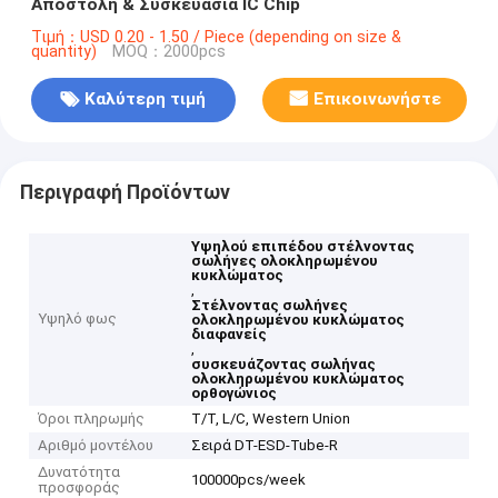
Αποστολή & Συσκευασία IC Chip
Τιμή：USD 0.20 - 1.50 / Piece (depending on size &
quantity)
MOQ：2000pcs
Καλύτερη τιμή
Επικοινωνήστε
Περιγραφή Προϊόντων
Υψηλού επιπέδου στέλνοντας
σωλήνες ολοκληρωμένου
κυκλώματος
,
Στέλνοντας σωλήνες
Υψηλό φως
ολοκληρωμένου κυκλώματος
διαφανείς
,
συσκευάζοντας σωλήνας
ολοκληρωμένου κυκλώματος
ορθογώνιος
Όροι πληρωμής
T/T, L/C, Western Union
Αριθμό μοντέλου
Σειρά DT-ESD-Tube-R
Δυνατότητα
100000pcs/week
προσφοράς