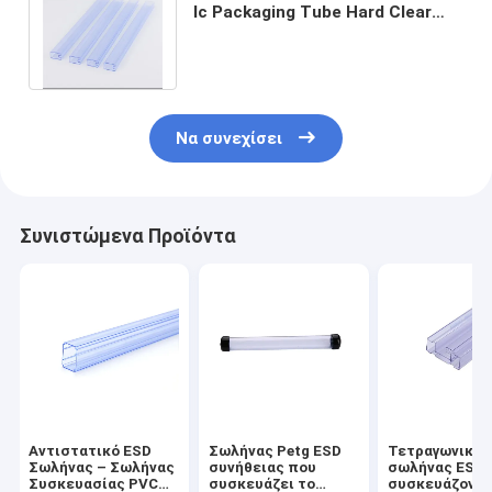
Ic Packaging Tube Hard Clear
Square Pvc Plastic Anti Static Ic
Tube
Να συνεχίσει
Συνιστώμενα Προϊόντα
Αντιστατικό ESD
Σωλήνας Petg ESD
Τετραγωνικός
Σωλήνας – Σωλήνας
συνήθειας που
σωλήνας ESD,
Συσκευασίας PVC
συσκευάζει το
συσκευάζοντ