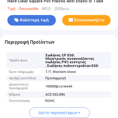
Hard Clear Square Pvc Plastic Anti Static Ic Tube
Τιμή：Discussible
MOQ：2000pcs
Καλύτερη τιμή
Επικοινωνήστε
Περιγραφή Προϊόντων
,
Σωλήνας CP ESD
Ηλεκτρικός συσκευάζοντας
Υψηλό φως
σωλήνας PVC ενότητας
,
Σωλήνας πολυστυρολίου ESD
Όροι πληρωμής
T/T, Western Union
Αριθμό μοντέλου
Προσαρμογή
Δυνατότητα
100000pcs/week
προσφοράς
Μάρκα
ACE DELIXIN
Πιστοποίηση
ROHS
Δείτε περισσότερων