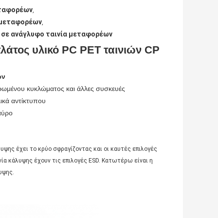
εταφορέων
,
 μεταφορέων
,
 σε ανάγλυφο ταινία μεταφορέων
άτος υλικό PC PET ταινιών CP
ων
ρωμένου κυκλώματος και άλλες συσκευές
ικά αντίκτυπου
αύρο
λυψης έχει το κρύο σφραγίζοντας και οι καυτές επιλογές
ία κάλυψης έχουν τις επιλογές ESD. Κατωτέρω είναι η
υψης.