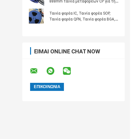
888mm ταινία μεταφορέων CP για τη
συσκευασία ενότητας ολοκληρωμένου
κυκλώματος
Ταινία φορέα IC, Ταινία φορέα SOP,
Ταινία φορέα QFN, Ταινία φορέα BGA,
χωρητική επαγωγικότητα,
αντιστατική ταινία φορέα,
προσαρμοσμένη επεξεργασία SMT
ταινίας
ΕΊΜΑΙ ONLINE CHAT NOW