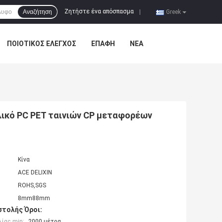
Ζητήστε ένα απόσπασμα
Αναζήτηση
|
Greek
ΠΟΙΟΤΙΚΌΣ ΈΛΕΓΧΟΣ
ΕΠΑΦΉ
ΝΈΑ
ικό PC PET ταινιών CP μεταφορέων
Κίνα
ACE DELIXIN
ROHS,SGS
8mm88mm
τολής Όροι:
ίας min:
2000 μέτρα