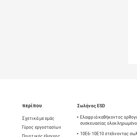
περίπου
Σωλήνας ESD
Ελαφριά καθήκοντος ορθογ
Σχετικά με εμάς
συσκευασίας ολοκληρωμέν
Γύρος εργοστασίων
κυκλώματος πλαστική έγκρ
10E6-10E10 στέλνοντας σω
Ποιοτικός έλεγχος