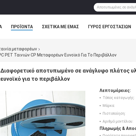
Α
ΠΡΟΪΌΝΤΑ
ΣΧΕΤΙΚΆ ΜΕ ΕΜΆΣ
ΓΎΡΟΣ ΕΡΓΟΣΤΑΣΊΩΝ
ΠΤΏΣΕΙΣ
ταινία μεταφορέων
C PET Ταινιών CP Μεταφορέων Ευνοϊκό Για Το Περιβάλλον
Διαφορετικό αποτυπωμένο σε ανάγλυφο πλάτος υλ
ευνοϊκό για το περιβάλλον
Λεπτομέρειες:
Τόπος καταγωγής:
Μάρκα:
Πιστοποίηση:
Αριθμό μοντέλου:
Πληρωμής & Αποσ
Ποσότητα παραγγελ