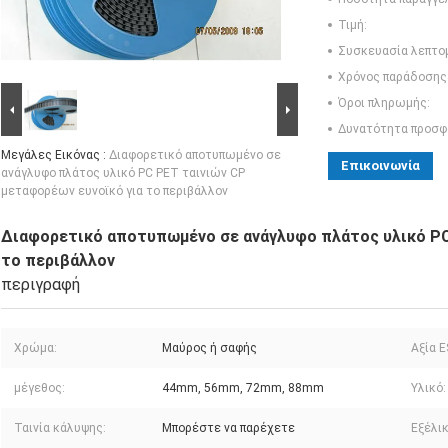
Τιμή:
Συσκευασία λεπτο
Χρόνος παράδοσης
Όροι πληρωμής:
Δυνατότητα προσφ
Μεγάλες Εικόνας :
Διαφορετικό αποτυπωμένο σε
Επικοινωνία
ανάγλυφο πλάτος υλικό PC PET ταινιών CP
μεταφορέων ευνοϊκό για το περιβάλλον
Διαφορετικό αποτυπωμένο σε ανάγλυφο πλάτος υλικό PC
το περιβάλλον
περιγραφή
Χρώμα:
Μαύρος ή σαφής
Αξία E
μέγεθος:
44mm, 56mm, 72mm, 88mm
Υλικό:
Ταινία κάλυψης:
Μπορέστε να παρέχετε
Εξέλι