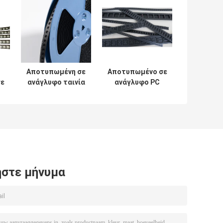
Αποτυπωμένη σε
Αποτυπωμένο σε
σε
ανάγλυφο ταινία
ανάγλυφο PC
5
μεταφορέων
υλικό ταινιών
τσιπ Smd Smt
μεταφορέων για
συσκευασία και
τον ηλεκτρονικό
ταινία κάλυψης
μετασχηματιστή
BS
εξελίκτρων
στε μήνυμα