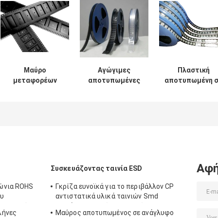
Μαύρο
Αγώγιμες
Πλαστική
μεταφορέων
αποτυπωμένες
αποτυπωμένη 
υλικό PC CP Pet
σε ανάγλυφο
ανάγλυφο 10E
Smt ταινιών
ακριβείς
συσκευασία
υλικό για τη
διαστάσεις
μεταφορέων
συσκευασία
ταινιών και
ταινιών
επιφάνειας
εξελίκτρων
μεταφορέων A
μεταφορέων
αντιστατική
Αφή
Συσκευάζοντας ταινία ESD
ώνια ROHS
Γκρίζα ευνοϊκά για το περιβάλλον CP
ου
αντιστατικά υλικά ταινιών Smd
ιση σωλήνων
εγγράφου καρτών και εξελίκτρων
λήνες
Μαύρος αποτυπωμένος σε ανάγλυφο