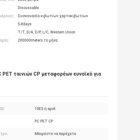
Discussable
μέρειες:
Συσκευασία κιβωτίων χαρτοκιβωτίων
:
5-8days
T/T, D/A, D/P, L/C, Western Union
οράς:
200000meters το μήνα
 PET ταινιών CP μεταφορέων ευνοϊκό για
SD:
10E5 ή αριθ.
PC PET CP
κτρο:
Μπορέστε να παρέχετε