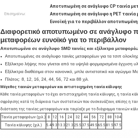
Αποτυπωμένη σε ανάγλυφο CP ταινία μ
Αποτυπωμένη σε ανάγλυφο η PET ταινία
Επισημαίνω:
Ευνοϊκή για το περιβάλλον αποτυπωμένη
Διαφορετικό αποτυπωμένο σε ανάγλυφο πλ
μεταφορέων ευνοϊκό για το περιβάλλον
Αποτυπωμένα σε ανάγλυφο SMD ταινίες και εξέλικτρα μεταφορέ
Αποτυπωμένες σε ανάγλυφο ταινίες μεταφορέων για τα τσιπ ολοκλη
Εξέλικτρο λήψης που γίνεται από τα υψηλά φορμαρισμένα έγχυση υλ
Εξέλικτρα διαθέσιμα στον κανονικό, μπλε αντιστατικό και αγώγιμο Μ
Πλάτος: 8, 12, 16, 24, 44, 56, 72 και 88 χιλ.
Μέγεθος ταινιών μεταφορέων και αντιστοιχημένη ταινία κάλυψης
Κάθε ταινία μεταφορέων το έχει αντιστοιχημένη ταινία κάλυψης, η ταινία κά
σφράγισης κατά τη διάρκεια των συστατικών που συσκευάζουν, επίσης η ταιν
διάσταση της ταινίας μεταφορέων και ταιρίαξε με το διάγραμμα ταινιών κάλ
Ταινία μεταφορέων (χιλ.)
8
12
16
24
32
44
56
72
88
104
Ταινία κάλυψης (χιλ.)
5.4
9.3
13.3
21.3
25.5
37.5
49.5
65.5
81.5
97.5