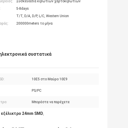
μέρειες:
Συσκευασία κιβωτίων χαρτοκιβωτίων
:
5-8days
T/T, D/A, D/P, L/C, Western Union
οράς:
200000meters το μήνα
ηλεκτρονικά συστατικά
SD:
10E5 στο Μαύρο 10E9
PS/PC
κτρο:
Μπορέστε να παρέχετε
ι εξέλικτρο 24mm SMD
,