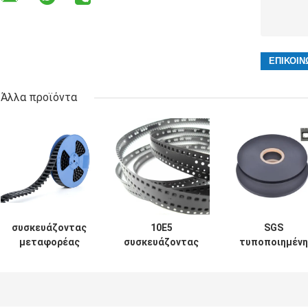
Άλλα προϊόντα
συσκευάζοντας
10E5
SGS
μεταφορέας
συσκευάζοντας
τυποποιημένη
ταινιών SMT
ταινία ESD,
ταινία
8mm88mm ESD
ταινία
μεταφορέων
για τον πυκνωτή
μεταφορέων
ηλεκτρονικών
χαντρών
8mm 12mm 24mm
τμημάτων