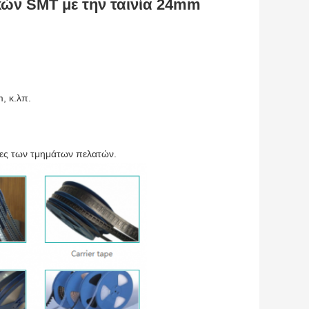
κών SMT με την ταινία 24mm
 κ.λπ.
κες των τμημάτων πελατών.