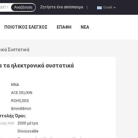
Ζητήστε ένα απόσπασμα
Αναζήτηση
|
Greek
ΠΟΙΟΤΙΚΌΣ ΈΛΕΓΧΟΣ
ΕΠΑΦΉ
ΝΈΑ
ικά Συστατικά
α τα ηλεκτρονικά συστατικά
ΚΙΝΑ
ACE DELIXIN
ROHS,SGS
8mm88mm
τολής Όροι:
ίας min:
2000 μέτρα
Discussable