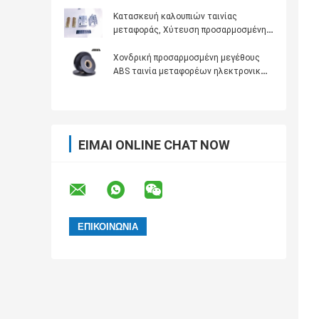
αντίστασης θερμότητας διαφανή
Κατασκευή καλουπιών ταινίας
μεταφοράς, Χύτευση προσαρμοσμένης
ταινίας μεταφοράς
Χονδρική προσαρμοσμένη μεγέθους
ABS ταινία μεταφορέων ηλεκτρονικών
τμημάτων αγώγιμη για την ικανότητα
ΕΊΜΑΙ ONLINE CHAT NOW