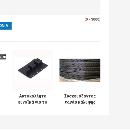
(
0
/ 3000)
Αυτοκόλλητα
Συσκευάζοντας
ευνοϊκά για το
ταινία κάλυψης
περιβάλλον CP
και
κάλυψης Smt
αποτυπωμένη σε
αντιστατικά
ανάγλυφο
υλικά ταινιών
εξέλικτρο μαύρη