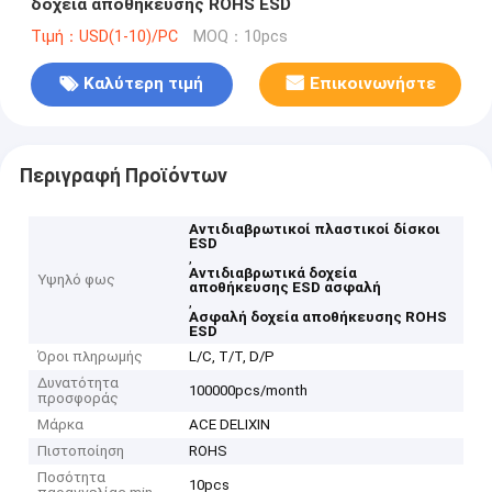
δοχεία αποθήκευσης ROHS ESD
Τιμή：USD(1-10)/PC
MOQ：10pcs
Καλύτερη τιμή
Επικοινωνήστε
Περιγραφή Προϊόντων
Αντιδιαβρωτικοί πλαστικοί δίσκοι
ESD
,
Αντιδιαβρωτικά δοχεία
Υψηλό φως
αποθήκευσης ESD ασφαλή
,
Ασφαλή δοχεία αποθήκευσης ROHS
ESD
Όροι πληρωμής
L/C, T/T, D/P
Δυνατότητα
100000pcs/month
προσφοράς
Μάρκα
ACE DELIXIN
Πιστοποίηση
ROHS
Ποσότητα
10pcs