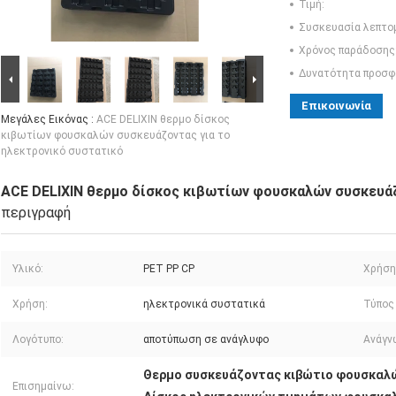
Τιμή:
Συσκευασία λεπτο
Χρόνος παράδοσης
Δυνατότητα προσφ
Επικοινωνία
Μεγάλες Εικόνας :
ACE DELIXIN θερμο δίσκος
κιβωτίων φουσκαλών συσκευάζοντας για το
ηλεκτρονικό συστατικό
ACE DELIXIN θερμο δίσκος κιβωτίων φουσκαλών συσκευάζ
περιγραφή
Υλικό:
PET PP CP
Χρήση
Χρήση:
ηλεκτρονικά συστατικά
Τύπος
Λογότυπο:
αποτύπωση σε ανάγλυφο
Ανάγν
Θερμο συσκευάζοντας κιβώτιο φουσκαλ
Επισημαίνω: