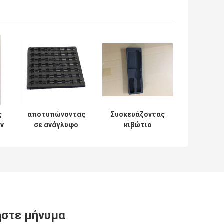
ς
αποτυπώνοντας
Συσκευάζοντας
ων
σε ανάγλυφο
κιβώτιο
C
αρίστης
φουσκαλών
ποιότητας υλικό
προστασίας ESD,
της PET CP
πλαστικός
κιβωτίων
εσωτερικός
λογότυπων ESD
δίσκος PET/PVC
συσκευάζοντας
στε μήνυμα