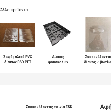
Άλλα προϊόντα
Σαφές υλικό PVC
Δίσκος
Συσκευάζοντα
δίσκων ESD PET
φουσκαλών
δίσκος κιβωτί
PP CP PCB για τα
συνήθειας cOem
φουσκαλών PV
ηλεκτρονικά
βιοδιασπάσιμος
που γερνά το
συστατικά
για τα
ανθεκτικό
ηλεκτρονικά
σαφές/μαύρο
συστατικά
χρώμα
Αφή
Συσκευάζοντας ταινία ESD