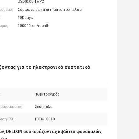
USD(0.06-1)/PC
μέρειες:
Σύμφωνα με τα αιτήματα του πελάτη.
:
10Ddays
οράς:
100000pcs/month
οντας για το ηλεκτρονικό συστατικό
:
Ηλεκτρονικός
 διαδικασίας:
Φουσκάλα
ωση ESD:
10E6-10E10
ών
DELIXIN συσκευάζοντας κιβώτιο φουσκαλών
,
,