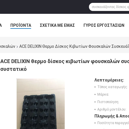
Α
ΠΡΟΪΌΝΤΑ
ΣΧΕΤΙΚΆ ΜΕ ΕΜΆΣ
ΓΎΡΟΣ ΕΡΓΟΣΤΑΣΊΩΝ
ΠΤΏΣΕΙΣ
υσκαλών
ACE DELIXIN Θερμο Δίσκος Κιβωτίων Φουσκαλών Συσκευάζ
ACE DELIXIN θερμο δίσκος κιβωτίων φουσκαλών συσ
συστατικό
Λεπτομέρειες:
Τόπος καταγωγής:
Μάρκα:
Πιστοποίηση:
Αριθμό μοντέλου:
Πληρωμής & Αποσ
Ποσότητα παραγγελ