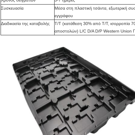
Χρόνος δειγμάτων
5-7 ημέρες
Συσκευασία
Μέσα στη πλαστική τσάντα, εξωτερική συ
εγγράφου
Διαδικασία της καταβολής
T/T (κατάθεση 30% από T/T, ισορροπία 
αποστολών) L/C D/A D/P Western Union 