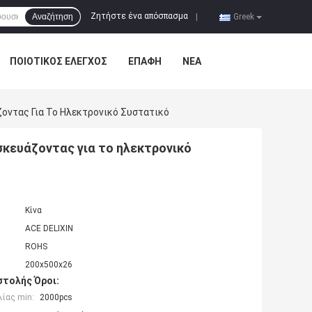
Ζητήστε ένα απόσπασμα
Αναζήτηση
|
Greek
ΠΟΙΟΤΙΚΌΣ ΈΛΕΓΧΟΣ
ΕΠΑΦΉ
ΝΈΑ
οντας Για Το Ηλεκτρονικό Συστατικό
κευάζοντας για το ηλεκτρονικό
Κίνα
ACE DELIXIN
ROHS
200x500x26
τολής Όροι:
ίας min:
2000pcs