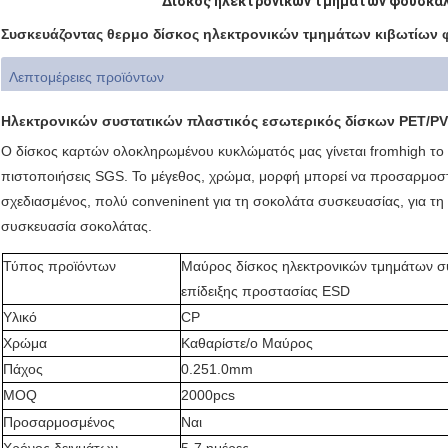
Δίσκος ηλεκτρονικών τμημάτων φουσκα
Συσκευάζοντας θερμο δίσκος ηλεκτρονικών τμημάτων κιβωτίων
Λεπτομέρειες προϊόντων
Ηλεκτρονικών συστατικών πλαστικός εσωτερικός δίσκων PET/PV
Ο δίσκος καρτών ολοκληρωμένου κυκλώματός μας γίνεται fromhigh το πο
πιστοποιήσεις SGS. Το μέγεθος, χρώμα, μορφή μπορεί να προσαρμοστ
σχεδιασμένος, πολύ conveninent για τη σοκολάτα συσκευασίας, για τη 
συσκευασία σοκολάτας.
Τύπος προϊόντων
Μαύρος δίσκος ηλεκτρονικών τμημάτων 
επίδειξης προστασίας ESD
Υλικό
CP
Χρώμα
Καθαρίστε/ο Μαύρος
Πάχος
0.251.0mm
MOQ
2000pcs
Προσαρμοσμένος
Ναι