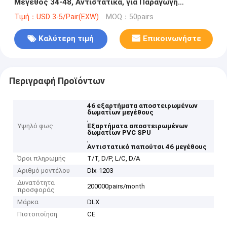
Μέγεθος 34-48, Αντιστατικά, για Παραγωγή
Τροφίμων/Φαρμάκων
Τιμή：USD 3-5/Pair(EXW)
MOQ：50pairs
Καλύτερη τιμή
Επικοινωνήστε
Περιγραφή Προϊόντων
46 εξαρτήματα αποστειρωμένων
δωματίων μεγέθους
,
Υψηλό φως
Εξαρτήματα αποστειρωμένων
δωματίων PVC SPU
,
Αντιστατικό παπούτσι 46 μεγέθους
Όροι πληρωμής
T/T, D/P, L/C, D/A
Αριθμό μοντέλου
Dlx-1203
Δυνατότητα
200000pairs/month
προσφοράς
Μάρκα
DLX
Πιστοποίηση
CE