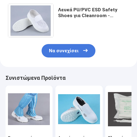
Λευκά PU/PVC ESD Safety
Shoes για Cleanroom -
Μέγεθος 34-48, Αντιστατικά,
για Παραγωγή Τροφίμων/
Φαρμάκων
Να συνεχίσει
Συνιστώμενα Προϊόντα