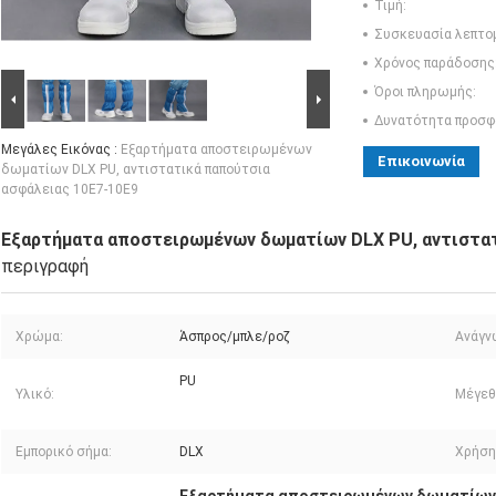
Τιμή:
Συσκευασία λεπτο
Χρόνος παράδοσης
Όροι πληρωμής:
Δυνατότητα προσφ
Μεγάλες Εικόνας :
Εξαρτήματα αποστειρωμένων
Επικοινωνία
δωματίων DLX PU, αντιστατικά παπούτσια
ασφάλειας 10E7-10E9
Εξαρτήματα αποστειρωμένων δωματίων DLX PU, αντιστατ
περιγραφή
Χρώμα:
Άσπρος/μπλε/ροζ
Ανάγν
PU
Υλικό:
Μέγεθ
Εμπορικό σήμα:
DLX
Χρήση