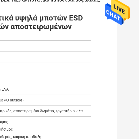
 DLX
10E7 αντιστατικά παπούτσια ασφάλειας
,
,
τικά υψηλά μποτών ESD
τών αποστειρωμένων
m EVA
ε PU outsole)
ατρικός, αποστειρωμένο δωμάτιο, εργαστήριο κ.λπ.
σιμος
οιήσιμος
ταθερός, καιρική απόδειξη