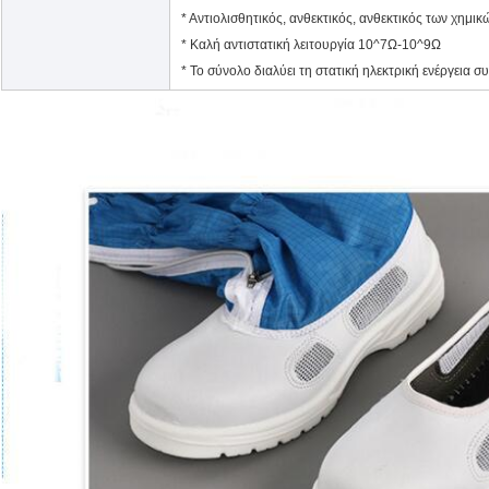
* Αντιολισθητικός, ανθεκτικός, ανθεκτικός των χημι
* Καλή αντιστατική λειτουργία 10^7Ω-10^9Ω
* Το σύνολο διαλύει τη στατική ηλεκτρική ενέργεια