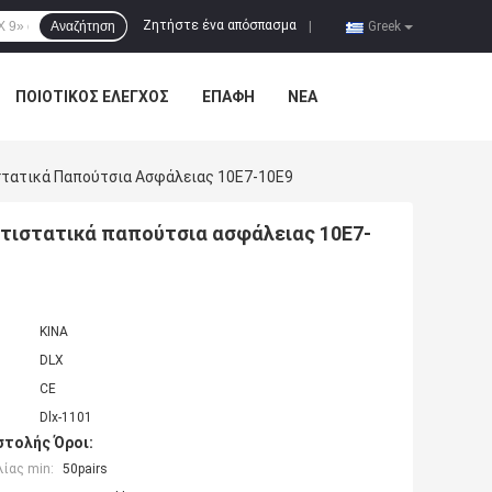
Ζητήστε ένα απόσπασμα
Αναζήτηση
|
Greek
ΠΟΙΟΤΙΚΌΣ ΈΛΕΓΧΟΣ
ΕΠΑΦΉ
ΝΈΑ
τατικά Παπούτσια Ασφάλειας 10E7-10E9
τιστατικά παπούτσια ασφάλειας 10E7-
ΚΙΝΑ
DLX
CE
Dlx-1101
τολής Όροι:
ίας min:
50pairs