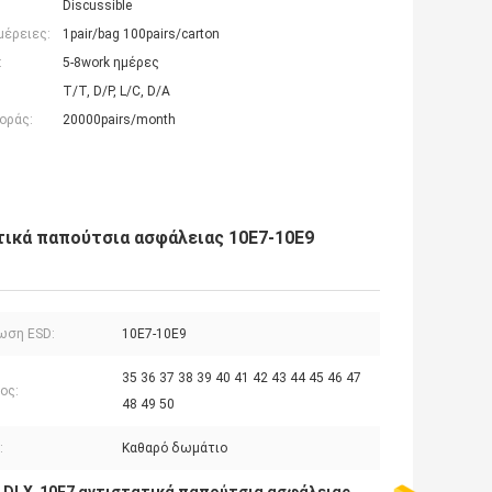
Discussible
μέρειες:
1pair/bag 100pairs/carton
:
5-8work ημέρες
T/T, D/P, L/C, D/A
οράς:
20000pairs/month
ικά παπούτσια ασφάλειας 10E7-10E9
ωση ESD:
10E7-10E9
35 36 37 38 39 40 41 42 43 44 45 46 47
ος:
48 49 50
:
Καθαρό δωμάτιο