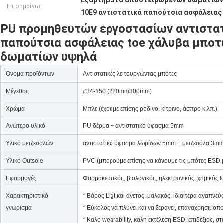
Εξαρτήματα αποστειρωμένων δωματίων
Επισημαίνω:
10E9 αντιστατικά παπούτσια ασφάλειας
PU προμηθευτών εργοστασίων αντιστα
παπούτσια ασφάλειας toe χάλυβα μπο
δωματίων υψηλά
Όνομα προϊόντων
Αντιστατικές λειτουργώντας μπότες
Μέγεθος
#34-#50 (220mm300mm)
Χρώμα
Μπλε (έχουμε επίσης ρόδινο, κίτρινο, άσπρο κ.λπ.)
Ανώτερο υλικό
PU δέρμα + αντιστατικό ύφασμα 5mm
Υλικό μετζεσολών
αντιστατικό ύφασμα λωρίδων 5mm + μετζεσόλα 3m
Υλικό Outsole
PVC (μπορούμε επίσης να κάνουμε τις μπότες ESD μ
Εφαρμογές
Φαρμακευτικός, βιολογικός, ηλεκτρονικός, χημικός Ι
Χαρακτηριστικό
* Βάρος Ligt και άνετος, μαλακός, ιδιαίτερα αναπνεύ
γνώρισμα
* Εύκολος να πλύνει και να ξεράνει, επαναχρησιμοπ
* Καλό wearability, καλή εκτέλεση ESD, επιδέξιος, σ