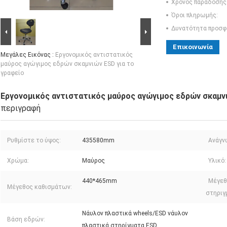
Χρόνος παράδοσης
Όροι πληρωμής:
Δυνατότητα προσφ
Επικοινωνία
Μεγάλες Εικόνας :
Εργονομικός αντιστατικός
μαύρος αγώγιμος εδρών σκαμνιών ESD για το
γραφείο
Εργονομικός αντιστατικός μαύρος αγώγιμος εδρών σκαμνι
περιγραφή
Ρυθμίστε το ύψος:
435580mm
Ανάγν
Χρώμα:
Μαύρος
Υλικό:
440*465mm
Μέγεθ
Μέγεθος καθισμάτων:
στηριγ
Νάυλον πλαστικά wheels/ESD νάυλον
Βάση εδρών:
πλαστικά στηρίγματα ESD