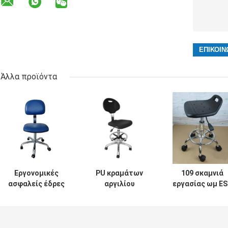
Άλλα προϊόντα
Εργονομικές
PU κραμάτων
109 σκαμνιά
ασφαλείς έδρες
αργιλίου
εργασίας ωμ E
440x410mm ESD
αντιστατική
προεδρεύουν τ
διευθετήσιμο
ανοξείδωτη έδρα
χρονικής
δαχτυλίδι ύψους
χρήσης ESD
διαμόρφωσης
και ποδιών
εργαστηρίων
320x300mm PU