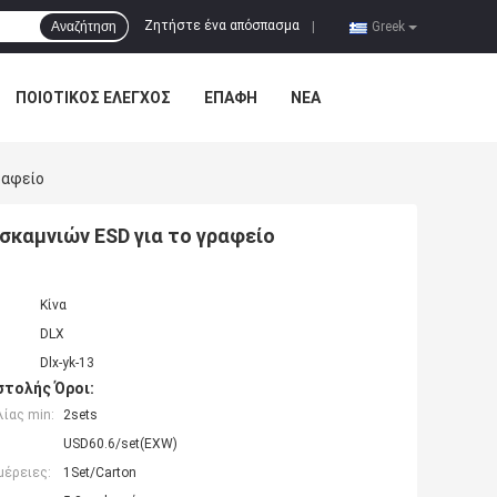
Ζητήστε ένα απόσπασμα
Αναζήτηση
|
Greek
ΠΟΙΟΤΙΚΌΣ ΈΛΕΓΧΟΣ
ΕΠΑΦΉ
ΝΈΑ
ραφείο
σκαμνιών ESD για το γραφείο
Κίνα
DLX
Dlx-yk-13
τολής Όροι:
ίας min:
2sets
USD60.6/set(EXW)
μέρειες:
1Set/Carton