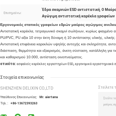
Έδρα σκαμνιών ESD αντιστατική
Ο Μαύρο
,
Επισημαίνω:
Αγώγιμη αντιστατική καρέκλα γραφείων
Εργονομικός στατικός γραφείων εδρών μαύρος αγώγιμος ανελκυ
Αντιστατική καρέκλα, τετραγωνικό σκαμνί σωλήνων, κυρίως φιαγμένο 
PU/PVC, PU αξία 10 στην έκτη δύναμη ή 10 αντίστασης υλικής, υλικής
Αντιστατική επιφάνεια καρεκλών υψηλής αντοχής και σκληρότητα, αντο
διάσπαση, θερμότητα και εξαερισμός, άνετη σύσταση, κατάλληλη για τι
και καθαρισμού 10.000, αντίσταση οινοπνεύματος.
,
ετικέτα:
ασφαλείς καρέκλες εργαστηρίων ESD
εργονομικά εργαστηριακά 
Στοιχεία επικοινωνίας
Στείλετε 
SHENZHEN DELIXIN CO.,LTD
Υπεύθυνος Επικοινωνίας:
Mr. aiertana
Τηλ.::
+86-13672393263