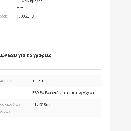
:
5-8work ημέρες
T/T
οράς:
1000SETS
ών ESD για το γραφείο
ωση ESD:
10E6-10E9
ESD PU Foam+Aluminium alloy+Nylon
ος οπίσθιων
410*310mm
μάτων: