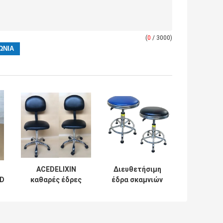
(
0
/ 3000)
ACEDELIXIN
Διευθετήσιμη
SD
καθαρές έδρες
έδρα σκαμνιών
ης
δωματίων ESD
ύψους ESD, PU
αντιστατικές για
αντιστατική
το
έδρα
φαρμακευτικό
εργαστηρίων