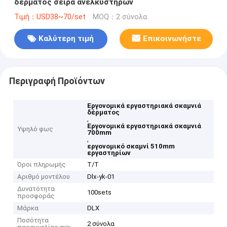
δέρματος σειρά ανελκυστήρων
Τιμή：USD38~70/set
MOQ：2 σύνολα
Καλύτερη τιμή
Επικοινωνήστε
Περιγραφή Προϊόντων
Εργονομικά εργαστηριακά σκαμνιά
δέρματος
,
Εργονομικά εργαστηριακά σκαμνιά
Υψηλό φως
700mm
,
εργονομικό σκαμνί 510mm
εργαστηρίων
Όροι πληρωμής
T/T
Αριθμό μοντέλου
Dlx-yk-01
Δυνατότητα
100sets
προσφοράς
Μάρκα
DLX
Ποσότητα
2 σύνολα