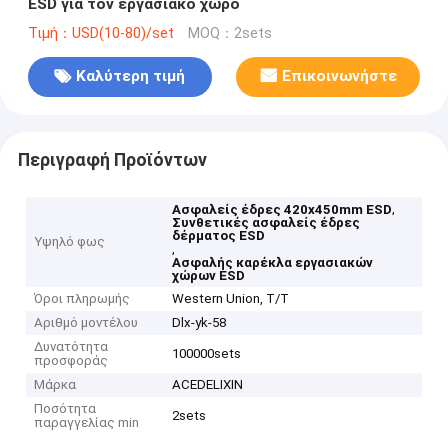
ESD για τον εργασιακό χώρο
Τιμή：USD(10-80)/set
MOQ：2sets
Καλύτερη τιμή
Επικοινωνήστε
Περιγραφή Προϊόντων
,
Ασφαλείς έδρες 420x450mm ESD
Συνθετικές ασφαλείς έδρες
δέρματος ESD
Υψηλό φως
,
Ασφαλής καρέκλα εργασιακών
χώρων ESD
Όροι πληρωμής
Western Union, T/T
Αριθμό μοντέλου
Dlx-yk-58
Δυνατότητα
100000sets
προσφοράς
Μάρκα
ACEDELIXIN
Ποσότητα
2sets
παραγγελίας min