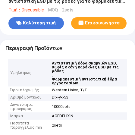
αντιστατική ESD με τις ρόδες για το φαρμακευτικό
εργοστάσιο
Τιμή：Discussible
MOQ：2sets
Καλύτερη τιμή
Επικοινωνήστε
Περιγραφή Προϊόντων
,
Αντιστατική έδρα σκαμνιών ESD
Χωρίς σκόνη καρέκλες ESD με τις
ρόδες
Υψηλό φως
,
Φαρμακευτική αντιστατική έδρα
εργοστασίων
Όροι πληρωμής
Western Union, T/T
Αριθμό μοντέλου
Dlx-yk-53
Δυνατότητα
10000sets
προσφοράς
Μάρκα
ACEDELIXIN
Ποσότητα
2sets
παραγγελίας min