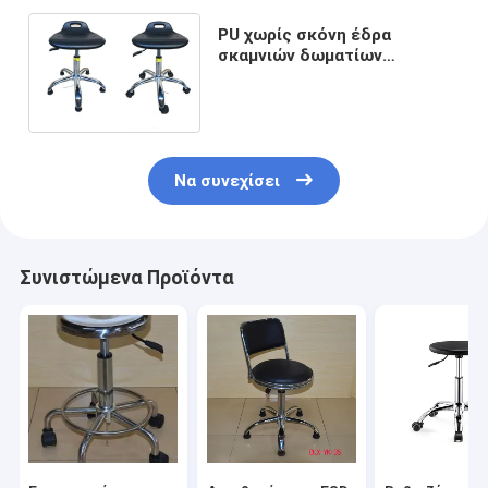
PU χωρίς σκόνη έδρα
σκαμνιών δωματίων
αντιστατική ESD με τις
ρόδες για το φαρμακευτικό
εργοστάσιο
Να συνεχίσει
Συνιστώμενα Προϊόντα