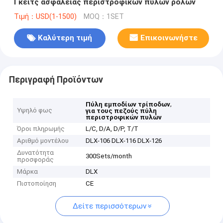
Γκέιτς ασφάλειας περιστροφικών πυλών ρόλων
Τιμή：USD(1-1500)
MOQ：1SET
Καλύτερη τιμή
Επικοινωνήστε
Περιγραφή Προϊόντων
,
Πύλη εμποδίων τρίποδων
Υψηλό φως
για τους πεζούς πύλη
περιστροφικών πυλών
Όροι πληρωμής
L/C, D/A, D/P, T/T
Αριθμό μοντέλου
DLX-106 DLX-116 DLX-126
Δυνατότητα
300Sets/month
προσφοράς
Μάρκα
DLX
Πιστοποίηση
CE
Δείτε περισσότερων