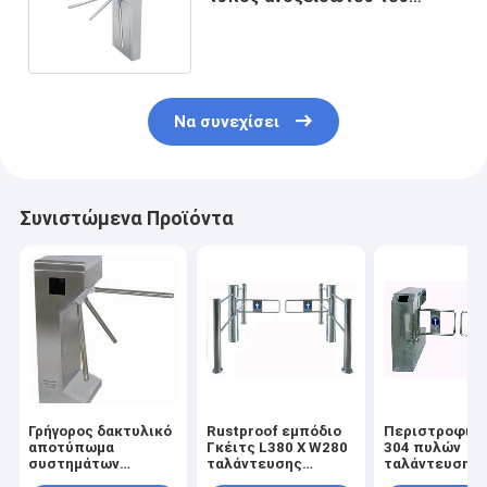
Γκέιτς ασφάλειας
περιστροφικών πυλών ρόλων
Να συνεχίσει
Συνιστώμενα Προϊόντα
Γρήγορος δακτυλικό
Rustproof εμπόδιο
Περιστροφική
αποτύπωμα
Γκέιτς L380 Χ W280
304 πυλών
συστημάτων
ταλάντευσης
ταλάντευσης
ασφαλείας
περιστροφικών
στάσεων