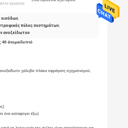
Εσωτερικά και εξωτερικά
άλλον εργασίας:
 εισόδων
,
στροφικές πύλες συστημάτων
,
ών ανοξείδωτου
 40 άτομα/λεπτό
4 ανοξείδωτο χάλυβα πλάκα σφράγιση σχηματισμού,
ός)
τε ένα καταφύγιο έξω)
κατά τη λειτουργία της πύλης είναι ασφαλέστερη και