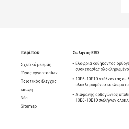
περίπου
Σωλήνας ESD
Ελαφριά καθήκοντος ορθογ
Σχετικά με εμάς
συσκευασίας ολοκληρωμέν
Γύρος εργοστασίων
κυκλώματος πλαστική έγκρ
10E6-10E10 στέλνοντας σω
Ποιοτικός έλεγχος
ολοκληρωμένου κυκλώματος
επαφή
συσκευασία των ηλεκτρονι
Διαφανής ορθογώνιος αποθ
συστατικών
Νέα
10E6-10E10 σωλήνων ολοκ
κυκλώματος αλόγονου ελεύ
Sitemap