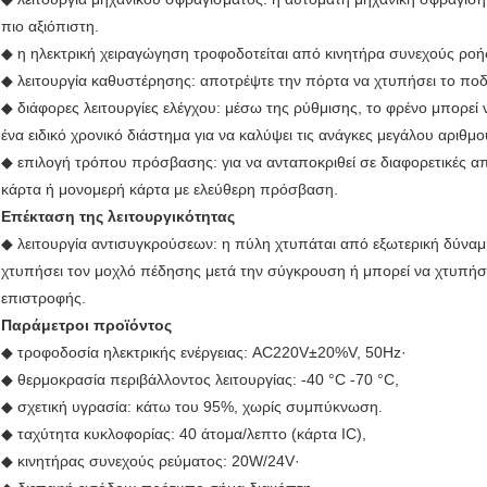
πιο αξιόπιστη.
◆ η ηλεκτρική χειραγώγηση τροφοδοτείται από κινητήρα συνεχούς ροής,
◆ λειτουργία καθυστέρησης: αποτρέψτε την πόρτα να χτυπήσει το πο
◆ διάφορες λειτουργίες ελέγχου: μέσω της ρύθμισης, το φρένο μπορεί 
ένα ειδικό χρονικό διάστημα για να καλύψει τις ανάγκες μεγάλου αριθ
◆ επιλογή τρόπου πρόσβασης: για να ανταποκριθεί σε διαφορετικές α
κάρτα ή μονομερή κάρτα με ελεύθερη πρόσβαση.
Επέκταση της λειτουργικότητας
◆ λειτουργία αντισυγκρούσεων: η πύλη χτυπάται από εξωτερική δύναμη
χτυπήσει τον μοχλό πέδησης μετά την σύγκρουση ή μπορεί να χτυπήσ
επιστροφής.
Παράμετροι προϊόντος
◆ τροφοδοσία ηλεκτρικής ενέργειας: AC220V±20%V, 50Hz·
◆ θερμοκρασία περιβάλλοντος λειτουργίας: -40 °C -70 °C,
◆ σχετική υγρασία: κάτω του 95%, χωρίς συμπύκνωση.
◆ ταχύτητα κυκλοφορίας: 40 άτομα/λεπτο (κάρτα IC),
◆ κινητήρας συνεχούς ρεύματος: 20W/24V·