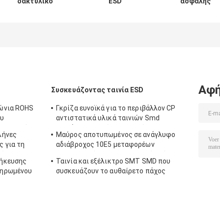
δακτυλικό
ESD
ασφαλής
αποτύπωμα
περιστροφικών
περιστροφική
συστημάτων
πυλών οκτάγωνη
πύλη εισόδων,
ασφαλείας
περιστροφική
πλήρης
περιστροφικών
πύλη τρίποδων
περιστροφική
πυλών
τριών ρόλων
πύλη ύψους με
ταχύτητας ή
κάθετη
το δακτυλικό
αναγνώστης
αποτύπωμα/
καρτών
ανίχνευση
Αφή
Συσκευάζοντας ταινία ESD
ταυτότητας RFID
κώδικα QR
ώνια ROHS
Γκρίζα ευνοϊκά για το περιβάλλον CP
ου
αντιστατικά υλικά ταινιών Smd
ιση σωλήνων
εγγράφου καρτών και εξελίκτρων
λήνες
Μαύρος αποτυπωμένος σε ανάγλυφο
 για τη
αδιάβροχος 10E5 μεταφορέων
κών
αντιστατικός/μη αντιστατικός τύπος
ήκευσης
Ταινία και εξέλικτρο SMT SMD που
ταινιών
ληρωμένου
συσκευάζουν το αυθαίρετο πάχος
θερος PETG
0.20.5mm