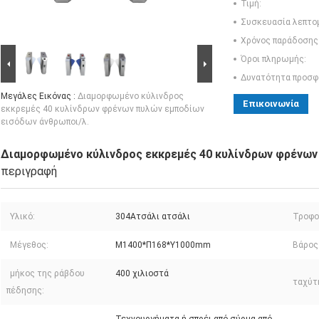
Τιμή:
Συσκευασία λεπτο
Χρόνος παράδοσης
Όροι πληρωμής:
Δυνατότητα προσφ
Μεγάλες Εικόνας :
Διαμορφωμένο κύλινδρος
Επικοινωνία
εκκρεμές 40 κυλίνδρων φρένων πυλών εμποδίων
εισόδων άνθρωποι/λ.
Διαμορφωμένο κύλινδρος εκκρεμές 40 κυλίνδρων φρένων
περιγραφή
Υλικό:
304Ατσάλι ατσάλι
Τροφο
Μέγεθος:
Μ1400*Π168*Υ1000mm
Βάρος
μήκος της ράβδου
400 χιλιοστά
ταχύτ
πέδησης: