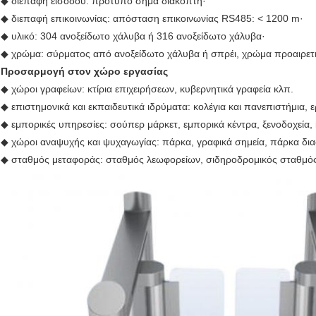
◆ διεπαφή εισόδου: πρότυπο σήμα διακόπτη·
◆ διεπαφή επικοινωνίας: απόσταση επικοινωνίας RS485: < 1200 m·
◆ υλικό: 304 ανοξείδωτο χάλυβα ή 316 ανοξείδωτο χάλυβα·
◆ χρώμα: σύρματος από ανοξείδωτο χάλυβα ή σπρέι, χρώμα προαιρετι
Προσαρμογή στον χώρο εργασίας
◆ χώροι γραφείων: κτίρια επιχειρήσεων, κυβερνητικά γραφεία κλπ.
◆ επιστημονικά και εκπαιδευτικά ιδρύματα: κολέγια και πανεπιστήμια, ε
◆ εμπορικές υπηρεσίες: σούπερ μάρκετ, εμπορικά κέντρα, ξενοδοχεία,
◆ χώροι αναψυχής και ψυχαγωγίας: πάρκα, γραφικά σημεία, πάρκα δι
◆ σταθμός μεταφοράς: σταθμός λεωφορείων, σιδηροδρομικός σταθμός