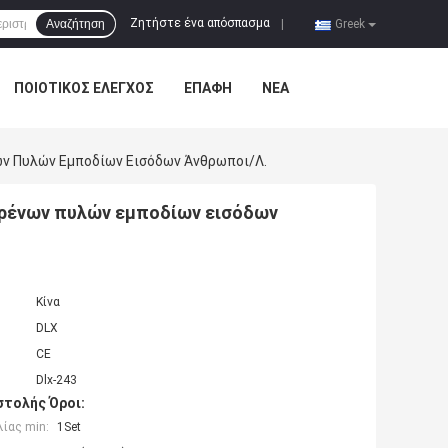
Ζητήστε ένα απόσπασμα
Αναζήτηση
|
Greek
ΠΟΙΟΤΙΚΌΣ ΈΛΕΓΧΟΣ
ΕΠΑΦΉ
ΝΈΑ
ν Πυλών Εμποδίων Εισόδων Άνθρωποι/λ.
φρένων πυλών εμποδίων εισόδων
Κίνα
DLX
CE
Dlx-243
τολής Όροι:
ίας min:
1Set