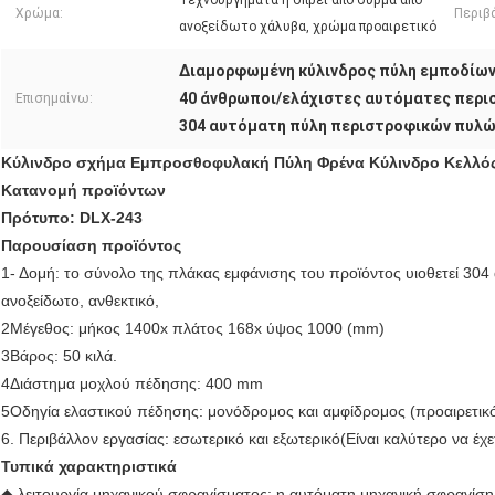
Τεχνουργήματα ή σπρέι από σύρμα από
Χρώμα:
Περιβ
ανοξείδωτο χάλυβα, χρώμα προαιρετικό
Διαμορφωμένη κύλινδρος πύλη εμποδίων
40 άνθρωποι/ελάχιστες αυτόματες περι
Επισημαίνω:
304 αυτόματη πύλη περιστροφικών πυλ
Κύλινδρο σχήμα Εμπροσθοφυλακή Πύλη Φρένα Κύλινδρο Κελλός
Κατανομή προϊόντων
Πρότυπο: DLX-243
Παρουσίαση προϊόντος
1- Δομή: το σύνολο της πλάκας εμφάνισης του προϊόντος υιοθετεί 30
ανοξείδωτο, ανθεκτικό,
2Μέγεθος: μήκος 1400x πλάτος 168x ύψος 1000 (mm)
3Βάρος: 50 κιλά.
4Διάστημα μοχλού πέδησης: 400 mm
5Οδηγία ελαστικού πέδησης: μονόδρομος και αμφίδρομος (προαιρετικ
6. Περιβάλλον εργασίας: εσωτερικό και εξωτερικό(Είναι καλύτερο να έχε
Τυπικά χαρακτηριστικά
◆ λειτουργία μηχανικού σφραγίσματος: η αυτόματη μηχανική σφραγίση 