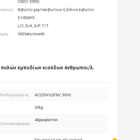
USD(1-2000)
μέρειες:
Κιβώτιο χαρτοκιβωτίων ή ξύλινο κιβώτιο
:
5-10DAYS
L/C, D/A, D/P, T/T
οράς:
300Sets/month
 πυλών εμποδίων εισόδων άνθρωποι/λ.
δοσία ρεύματος:
AC220V±20%V, 50Hz
:
50kg
40people/min
ητα κυκλοφορίας: