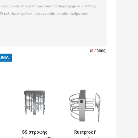
(
0
/ 3000)
SS στροφής
Rustproof