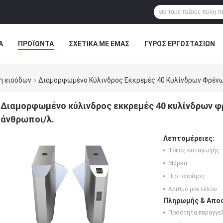
Α
ΠΡΟΪΌΝΤΑ
ΣΧΕΤΙΚΆ ΜΕ ΕΜΆΣ
ΓΎΡΟΣ ΕΡΓΟΣΤΑΣΊΩΝ
ΠΤΏΣΕΙΣ
η εισόδων
Διαμορφωμένο Κύλινδρος Εκκρεμές 40 Κυλίνδρων Φρένω
Διαμορφωμένο κύλινδρος εκκρεμές 40 κυλίνδρων 
άνθρωποι/λ.
Λεπτομέρειες:
Τόπος καταγωγής:
Μάρκα:
Πιστοποίηση:
Αριθμό μοντέλου:
Πληρωμής & Αποσ
Ποσότητα παραγγελ