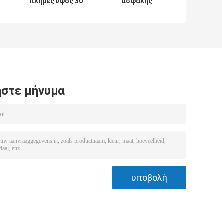
πλήρες ύψος 30
ασφαλής
περιστροφικών
περιστροφική
πυλών ύφους
πύλη 120
μηχανικό
εισόδων που
άνθρωποι/λ.
περιστρέφεται
για το σταθμό
τρένου
σιδηροδρόμων
στε μήνυμα