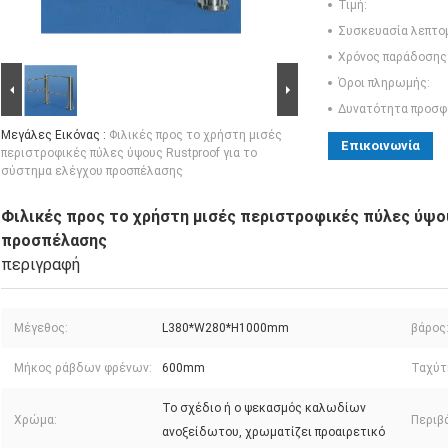
Τιμή:
Συσκευασία λεπτο
Χρόνος παράδοσης
Όροι πληρωμής:
Δυνατότητα προσφ
Μεγάλες Εικόνας :
Φιλικές προς το χρήστη μισές
Επικοινωνία
περιστροφικές πύλες ύψους Rustproof για το
σύστημα ελέγχου προσπέλασης
Φιλικές προς το χρήστη μισές περιστροφικές πύλες ύψου
προσπέλασης
περιγραφή
Μέγεθος:
L380*W280*H1000mm
βάρος
Μήκος ράβδων φρένων:
600mm
Ταχύτ
Το σχέδιο ή ο ψεκασμός καλωδίων
Χρώμα:
Περιβ
ανοξείδωτου, χρωματίζει προαιρετικό