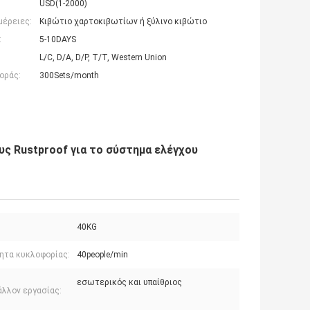
USD(1-2000)
μέρειες:
Κιβώτιο χαρτοκιβωτίων ή ξύλινο κιβώτιο
:
5-10DAYS
L/C, D/A, D/P, T/T, Western Union
οράς:
300Sets/month
ς Rustproof για το σύστημα ελέγχου
:
40KG
ητα κυκλοφορίας:
40people/min
εσωτερικός και υπαίθριος
άλλον εργασίας: