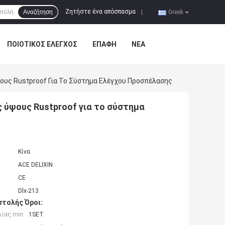
Ζητήστε ένα απόσπασμα
Αναζήτηση
|
Greek
ΠΟΙΟΤΙΚΌΣ ΈΛΕΓΧΟΣ
ΕΠΑΦΉ
ΝΈΑ
ους Rustproof Για Το Σύστημα Ελέγχου Προσπέλασης
 ύψους Rustproof για το σύστημα
Κίνα
ACE DELIXIN
CE
Dlx-213
τολής Όροι:
ίας min:
1SET