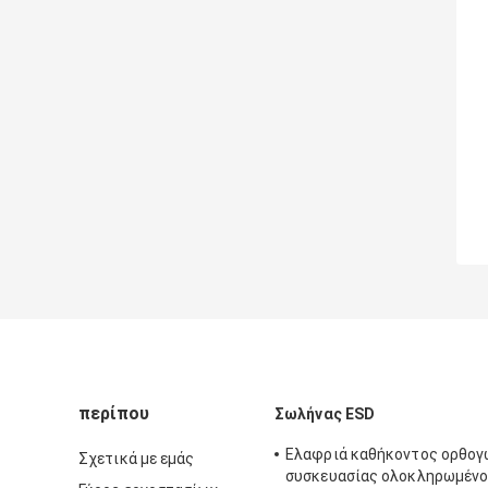
περίπου
Σωλήνας ESD
Ελαφριά καθήκοντος ορθογ
Σχετικά με εμάς
συσκευασίας ολοκληρωμέν