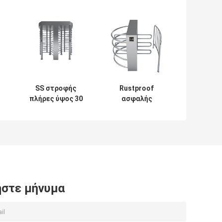
SS στροφής
Rustproof
πλήρες ύψος 30
ασφαλής
περιστροφικών
περιστροφική
πυλών ύφους
πύλη 120
μηχανικό
εισόδων που
άνθρωποι/λ.
περιστρέφεται
για το σταθμό
τρένου
σιδηροδρόμων
στε μήνυμα