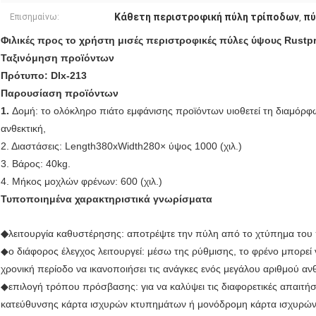
Κάθετη περιστροφική πύλη τρίποδων
πύ
Επισημαίνω:
,
Φιλικές προς το χρήστη μισές περιστροφικές πύλες ύψους Rust
Ταξινόμηση προϊόντων
Πρότυπο: Dlx-213
Παρουσίαση προϊόντων
1.
Δομή: το ολόκληρο πιάτο εμφάνισης προϊόντων υιοθετεί τη διαμόρφ
ανθεκτική,
2. Διαστάσεις: Length380xWidth280× ύψος 1000 (χιλ.)
3. Βάρος: 40kg.
4. Μήκος μοχλών φρένων: 600 (χιλ.)
Τυποποιημένα χαρακτηριστικά γνωρίσματα
◆
λειτουργία καθυστέρησης: αποτρέψτε την πύλη από το χτύπημα του
◆ο διάφορος έλεγχος λειτουργεί: μέσω της ρύθμισης, το φρένο μπορεί να
χρονική περίοδο να ικανοποιήσει τις ανάγκες ενός μεγάλου αριθμού 
◆επιλογή τρόπου πρόσβασης: για να καλύψει τις διαφορετικές απαιτή
κατεύθυνσης κάρτα ισχυρών κτυπημάτων ή μονόδρομη κάρτα ισχυρώ