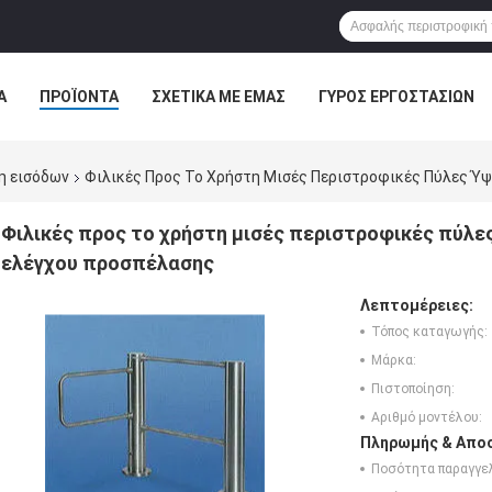
Α
ΠΡΟΪΌΝΤΑ
ΣΧΕΤΙΚΆ ΜΕ ΕΜΆΣ
ΓΎΡΟΣ ΕΡΓΟΣΤΑΣΊΩΝ
ΠΤΏΣΕΙΣ
η εισόδων
Φιλικές Προς Το Χρήστη Μισές Περιστροφικές Πύλες Ύψ
Φιλικές προς το χρήστη μισές περιστροφικές πύλες
ελέγχου προσπέλασης
Λεπτομέρειες:
Τόπος καταγωγής:
Μάρκα:
Πιστοποίηση:
Αριθμό μοντέλου:
Πληρωμής & Αποσ
Ποσότητα παραγγελ