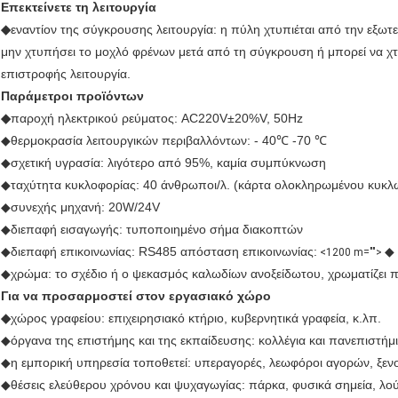
Επεκτείνετε τη λειτουργία
◆
εναντίον της σύγκρουσης λειτουργία: η πύλη χτυπιέται από την εξωτε
μην χτυπήσει το μοχλό φρένων μετά από τη σύγκρουση ή μπορεί να χ
επιστροφής λειτουργία.
Παράμετροι προϊόντων
◆
παροχή ηλεκτρικού ρεύματος: AC220V±20%V, 50Hz
◆θερμοκρασία λειτουργικών περιβαλλόντων: - 40℃ -70 ℃
◆σχετική υγρασία: λιγότερο από 95%, καμία συμπύκνωση
◆ταχύτητα κυκλοφορίας: 40 άνθρωποι/λ. (κάρτα ολοκληρωμένου κυκλ
◆συνεχής μηχανή: 20W/24V
◆διεπαφή εισαγωγής: τυποποιημένο σήμα διακοπτών
◆διεπαφή επικοινωνίας: RS485 απόσταση επικοινωνίας:
◆ 
<1200 m="">
◆χρώμα: το σχέδιο ή ο ψεκασμός καλωδίων ανοξείδωτου, χρωματίζει π
Για να προσαρμοστεί στον εργασιακό χώρο
◆
χώρος γραφείου: επιχειρησιακό κτήριο, κυβερνητικά γραφεία, κ.λπ.
◆όργανα της επιστήμης και της εκπαίδευσης: κολλέγια και πανεπιστήμια
◆η εμπορική υπηρεσία τοποθετεί: υπεραγορές, λεωφόροι αγορών, ξενοδ
◆θέσεις ελεύθερου χρόνου και ψυχαγωγίας: πάρκα, φυσικά σημεία, λού