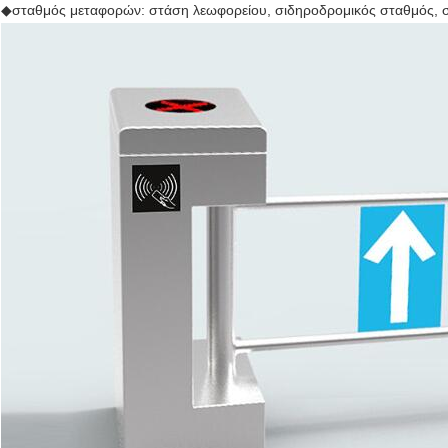
◆σταθμός μεταφορών: στάση λεωφορείου, σιδηροδρομικός σταθμός, στ