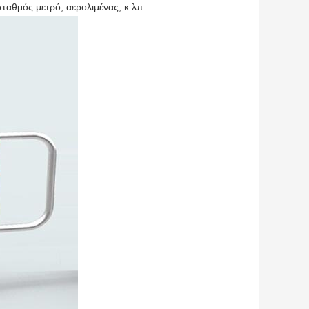
αθμός μετρό, αερολιμένας, κ.λπ.