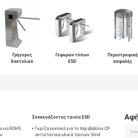
Γρήγορος
Γεφυρών τύπων
Περιστροφική
δακτυλικό
ESD
ασφαλής
αποτύπωμα
περιστροφικών
περιστροφική
συστημάτων
πυλών οκτάγωνη
πύλη εισόδων,
ασφαλείας
περιστροφική
πλήρης
περιστροφικών
πύλη τρίποδων
περιστροφική
πυλών
τριών ρόλων
πύλη ύψους με
ταχύτητας ή
κάθετη
το δακτυλικό
αναγνώστης
αποτύπωμα/
καρτών
ανίχνευση
Αφή
Συσκευάζοντας ταινία ESD
ταυτότητας RFID
κώδικα QR
ώνια ROHS
Γκρίζα ευνοϊκά για το περιβάλλον CP
ου
αντιστατικά υλικά ταινιών Smd