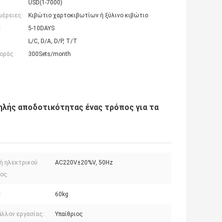
USD(1-7000)
μέρειες:
Κιβώτιο χαρτοκιβωτίων ή ξύλινο κιβώτιο
:
5-10DAYS
L/C, D/A, D/P, T/T
οράς:
300Sets/month
λής αποδοτικότητας ένας τρόπος για τα
ή ηλεκτρικού
AC220V±20%V, 50Hz
ος:
:
60kg
άλλον εργασίας:
Υπαίθριος