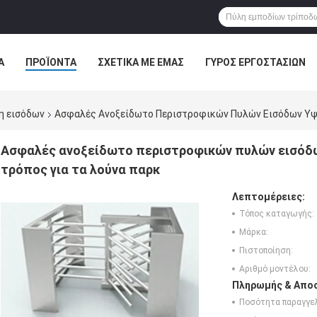
Α
ΠΡΟΪΌΝΤΑ
ΣΧΕΤΙΚΆ ΜΕ ΕΜΆΣ
ΓΎΡΟΣ ΕΡΓΟΣΤΑΣΊΩΝ
ΠΤΏΣΕΙΣ
η εισόδων
Ασφαλές Ανοξείδωτο Περιστροφικών Πυλών Εισόδων Υψη
Ασφαλές ανοξείδωτο περιστροφικών πυλών εισόδ
τρόπος για τα λούνα παρκ
Λεπτομέρειες:
Τόπος καταγωγής:
Μάρκα:
Πιστοποίηση:
Αριθμό μοντέλου:
Πληρωμής & Αποσ
Ποσότητα παραγγελ