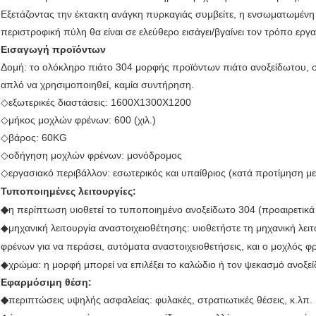
Εξετάζοντας την έκτακτη ανάγκη πυρκαγιάς συμβείτε, η ενσωματωμέν
περιστροφική πύλη θα είναι σε ελεύθερο εισάγει/βγαίνει τον τρόπο εργ
Εισαγωγή προϊόντων
Δομή: το ολόκληρο πιάτο 304 μορφής προϊόντων πιάτο ανοξείδωτου, σφρ
απλό να χρησιμοποιηθεί, καμία συντήρηση.
◇εξωτερικές διαστάσεις: 1600X1300X1200
◇μήκος μοχλών φρένων: 600 (χιλ.)
◇βάρος: 60KG
◇οδήγηση μοχλών φρένων: μονόδρομος
◇εργασιακό περιβάλλον: εσωτερικός και υπαίθριος (κατά προτίμηση με
Τυποποιημένες λειτουργίες:
◆
η περίπτωση υιοθετεί το τυποποιημένο ανοξείδωτο 304 (προαιρετικά 
◆
μηχανική λειτουργία αναστοιχειοθέτησης: υιοθετήστε τη μηχανική λει
φρένων για να περάσει, αυτόματα αναστοιχειοθετήσεις, και ο μοχλός 
◆
χρώμα: η μορφή μπορεί να επιλέξει το καλώδιο ή τον ψεκασμό ανοξεί
Εφαρμόσιμη θέση:
◆
περιπτώσεις υψηλής ασφαλείας: φυλακές, στρατιωτικές θέσεις, κ.λπ.