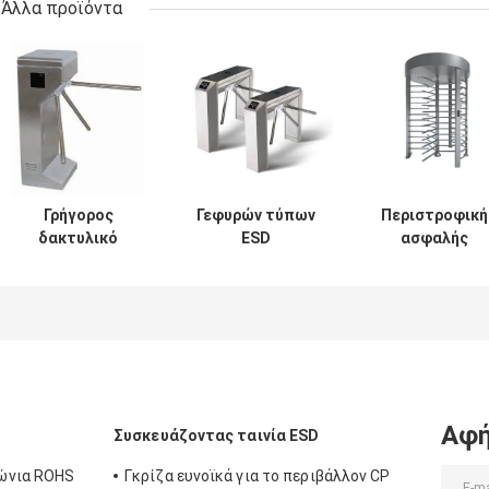
Άλλα προϊόντα
Γρήγορος
Γεφυρών τύπων
Περιστροφική
δακτυλικό
ESD
ασφαλής
αποτύπωμα
περιστροφικών
περιστροφική
συστημάτων
πυλών οκτάγωνη
πύλη εισόδων,
ασφαλείας
περιστροφική
πλήρης
περιστροφικών
πύλη τρίποδων
περιστροφική
πυλών
τριών ρόλων
πύλη ύψους με
ταχύτητας ή
κάθετη
το δακτυλικό
αναγνώστης
αποτύπωμα/
καρτών
ανίχνευση
Αφή
Συσκευάζοντας ταινία ESD
ταυτότητας RFID
κώδικα QR
ώνια ROHS
Γκρίζα ευνοϊκά για το περιβάλλον CP