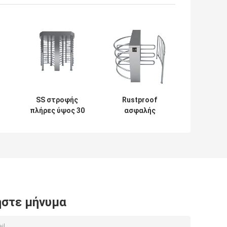
SS στροφής
Rustproof
πλήρες ύψος 30
ασφαλής
περιστροφικών
περιστροφική
πυλών ύφους
πύλη 120
μηχανικό
εισόδων που
άνθρωποι/λ.
περιστρέφεται
για το σταθμό
τρένου
σιδηροδρόμων
στε μήνυμα