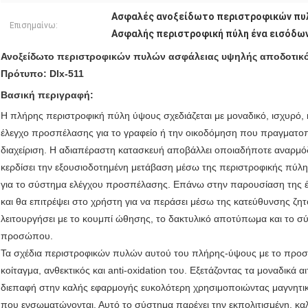
Ασφαλές ανοξείδωτο περιστροφικών πυ
Επισημαίνω:
Ασφαλής περιστροφική πύλη ένα εισόδω
Ανοξείδωτο περιστροφικών πυλών ασφάλειας υψηλής αποδοτικότ
Πρότυπο: Dlx-511
Βασική περιγραφή:
Η πλήρης περιστροφική πύλη ύψους σχεδιάζεται με μοναδικό, ισχυρό, κ
έλεγχο προσπέλασης για το γραφείο ή την οικοδόμηση που πραγματοποι
διαχείριση. Η αδιαπέραστη κατασκευή αποβάλλει οποιαδήποτε αναρμόδ
κερδίσει την εξουσιοδοτημένη μετάβαση μέσω της περιστροφικής πύλη
για το σύστημα ελέγχου προσπέλασης. Επάνω στην παρουσίαση της έγ
και θα επιτρέψει στο χρήστη για να περάσει μέσω της κατεύθυνσης ζη
λειτουργήσει με το κουμπί ώθησης, το δακτυλικό αποτύπωμα και το
προσώπου.
Τα σχέδια περιστροφικών πυλών αυτού του πλήρης-ύψους με το προσ
κοίταγμα, ανθεκτικός και anti-oxidation του. Εξετάζοντας τα μοναδικά
διεπαφή στην καλής εφαρμογής ευκολότερη χρησιμοποιώντας μαγνητι
που ενσωματώνονται. Αυτό το σύστημα παρέχει την εκπολιτισμένη, κ