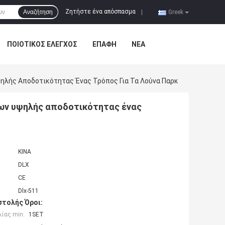
Ζητήστε ένα απόσπασμα
Αναζήτηση
|
Greek
ΠΟΙΟΤΙΚΌΣ ΈΛΕΓΧΟΣ
ΕΠΑΦΉ
ΝΈΑ
λής Αποδοτικότητας Ένας Τρόπος Για Τα Λούνα Παρκ
ων υψηλής αποδοτικότητας ένας
ΚΙΝΑ
DLX
CE
Dlx-511
τολής Όροι:
ίας min:
1SET