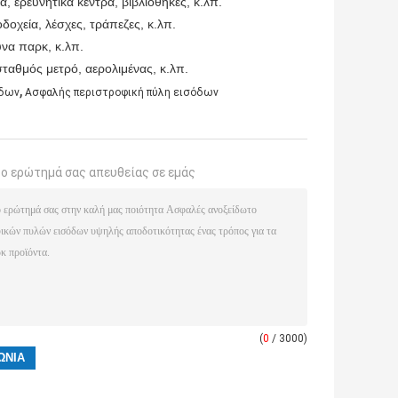
, ερευνητικά κέντρα, βιβλιοθήκες, κ.λπ.
οχεία, λέσχες, τράπεζες, κ.λπ.
να παρκ, κ.λπ.
αθμός μετρό, αερολιμένας, κ.λπ.
,
οδων
Ασφαλής περιστροφική πύλη εισόδων
το ερώτημά σας απευθείας σε εμάς
(
0
/ 3000)