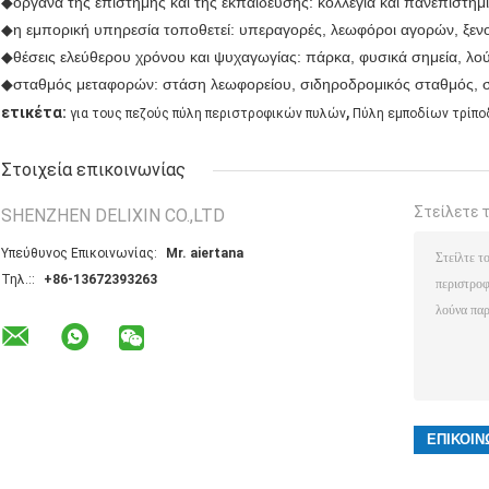
◆όργανα της επιστήμης και της εκπαίδευσης: κολλέγια και πανεπιστήμια
◆η εμπορική υπηρεσία τοποθετεί: υπεραγορές, λεωφόροι αγορών, ξενοδ
◆θέσεις ελεύθερου χρόνου και ψυχαγωγίας: πάρκα, φυσικά σημεία, λού
◆σταθμός μεταφορών: στάση λεωφορείου, σιδηροδρομικός σταθμός, στ
,
ετικέτα:
για τους πεζούς πύλη περιστροφικών πυλών
Πύλη εμποδίων τρίπ
Στοιχεία επικοινωνίας
Στείλετε 
SHENZHEN DELIXIN CO.,LTD
Υπεύθυνος Επικοινωνίας:
Mr. aiertana
Τηλ.::
+86-13672393263