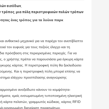
λών εισόδων
,
ν τρόπος
μια πύλη περιστροφικών πυλών τρόπων
,
ητας ένας τρόπος για τα λούνα παρκ
αι ανθεκτικό μηχανικό για να παρέχει τον ανεπίβλεπτο
εί τον ευφυείς για τους πεζούς έλεγχο και τη
ια πρόσβαση στις περιορισμένες περιοχές. Για να
ς, ο χρήστης πρέπει να παρουσιάσει μια έγκυρη κάρτα
κυρης κάρτας. Η περιστροφική πύλη θα ξεκλειδώσει
τούμενης. Και η περιστροφική πύλη μπορεί επίσης να
 σύστημα ελέγχου προσπέλασης αναγνώρισης
αρμοσμένο ανοξείδωτο κάνουν το κομψότητα-
 αιτήματα, εμείς ενσωματωμένη τυποποιημένη ηλεκτρική
κή κάρτα πελατών, γραμμωτός κώδικας, κάρτες RFID
αλά-οργανωμένη διαχείριση περασμάτων.