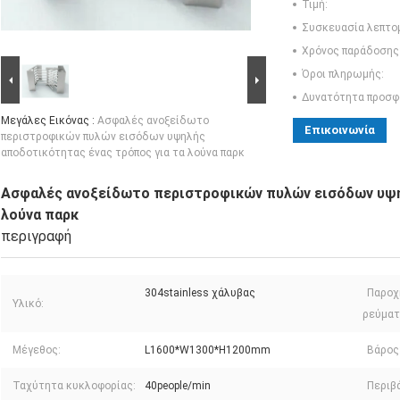
Τιμή:
Συσκευασία λεπτο
Χρόνος παράδοσης
Όροι πληρωμής:
Δυνατότητα προσφ
Μεγάλες Εικόνας :
Ασφαλές ανοξείδωτο
Επικοινωνία
περιστροφικών πυλών εισόδων υψηλής
αποδοτικότητας ένας τρόπος για τα λούνα παρκ
Ασφαλές ανοξείδωτο περιστροφικών πυλών εισόδων υψη
λούνα παρκ
περιγραφή
304stainless χάλυβας
Παροχ
Υλικό:
ρεύματ
Μέγεθος:
L1600*W1300*H1200mm
Βάρος
Ταχύτητα κυκλοφορίας:
40people/min
Περιβ