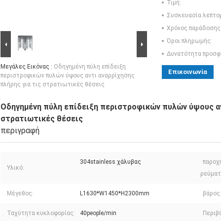
Τιμή:
Συσκευασία λεπτο
Χρόνος παράδοσης
Όροι πληρωμής:
Δυνατότητα προσφ
Μεγάλες Εικόνας :
Οδηγημένη πύλη επίδειξη
Επικοινωνία
περιστροφικών πυλών ύψους αντι αναρρίχησης
πλήρης για τις στρατιωτικές θέσεις
Οδηγημένη πύλη επίδειξη περιστροφικών πυλών ύψους αν
στρατιωτικές θέσεις
περιγραφή
304stainless χάλυβας
παροχ
Υλικό:
ρεύματ
Μέγεθος:
L1630*W1450*H2300mm
βάρος
Ταχύτητα κυκλοφορίας:
40people/min
Περιβ