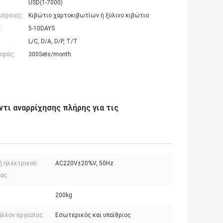
USD(1-7000)
μέρειες:
Κιβώτιο χαρτοκιβωτίων ή ξύλινο κιβώτιο
:
5-10DAYS
L/C, D/A, D/P, T/T
οράς:
300Sets/month
τι αναρρίχησης πλήρης για τις
ή ηλεκτρικού
AC220V±20%V, 50Hz
ος:
:
200kg
άλλον εργασίας:
Εσωτερικός και υπαίθριος