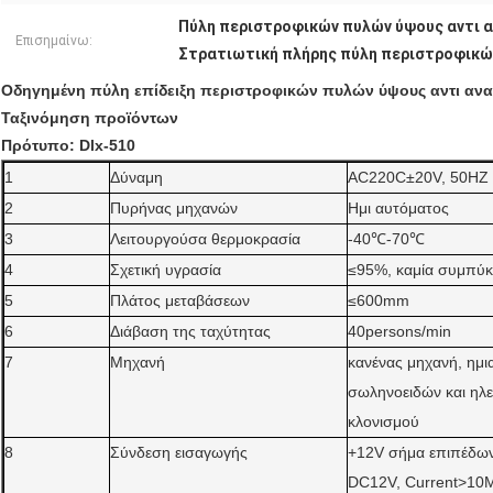
Πύλη περιστροφικών πυλών ύψους αντι α
Επισημαίνω:
Στρατιωτική πλήρης πύλη περιστροφικώ
Οδηγημένη πύλη επίδειξη περιστροφικών πυλών ύψους αντι αναρρ
Ταξινόμηση προϊόντων
Πρότυπο: Dlx-510
1
Δύναμη
AC220C±20V, 50HZ
2
Πυρήνας μηχανών
Ημι αυτόματος
3
Λειτουργούσα θερμοκρασία
-40℃-70℃
4
Σχετική υγρασία
≤95%, καμία συμπύ
5
Πλάτος μεταβάσεων
≤600mm
6
Διάβαση της ταχύτητας
40persons/min
7
Μηχανή
κανένας μηχανή, ημ
σωληνοειδών και ηλ
κλονισμού
8
Σύνδεση εισαγωγής
+12V σήμα επιπέδω
DC12V, Current>10