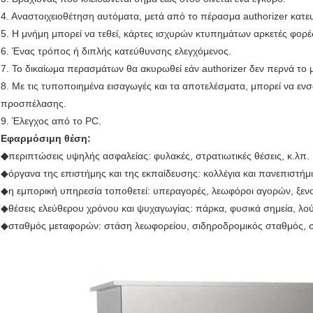
4. Αναστοιχειοθέτηση αυτόματα, μετά από το πέρασμα authorizer κατε
5. Η μνήμη μπορεί να τεθεί, κάρτες ισχυρών κτυπημάτων αρκετές φορέ
6. Ένας τρόπος ή διπλής κατεύθυνσης ελεγχόμενος.
7. Το δικαίωμα περασμάτων θα ακυρωθεί εάν authorizer δεν περνά το
8. Με τις τυποποιημένα εισαγωγές και τα αποτελέσματα, μπορεί να εν
προσπέλασης.
9. Έλεγχος από το PC.
Εφαρμόσιμη θέση:
◆
περιπτώσεις υψηλής ασφαλείας: φυλακές, στρατιωτικές θέσεις, κ.λπ.
◆όργανα της επιστήμης και της εκπαίδευσης: κολλέγια και πανεπιστήμια
◆η εμπορική υπηρεσία τοποθετεί: υπεραγορές, λεωφόροι αγορών, ξενοδ
◆θέσεις ελεύθερου χρόνου και ψυχαγωγίας: πάρκα, φυσικά σημεία, λού
◆σταθμός μεταφορών: στάση λεωφορείου, σιδηροδρομικός σταθμός, στ