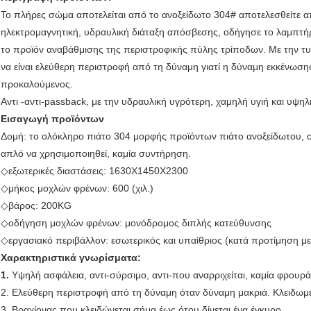
Το πλήρες σώμα αποτελείται από το ανοξείδωτο 304# αποτελεσθείτε α
ηλεκτρομαγνητική, υδραυλική διάταξη απόσβεσης, οδήγησε το λαμπτήρ
το προϊόν αναβάθμισης της περιστροφικής πύλης τρίποδων. Με την τ
να είναι ελεύθερη περιστροφή από τη δύναμη γιατί η δύναμη εκκένωση
προκαλούμενος.
Αντι -αντι-passback, με την υδραυλική υγρότερη, χαμηλή υγιή και υψηλ
Εισαγωγή προϊόντων
Δομή: το ολόκληρο πιάτο 304 μορφής προϊόντων πιάτο ανοξείδωτου, σφρ
απλό να χρησιμοποιηθεί, καμία συντήρηση.
◇εξωτερικές διαστάσεις: 1630X1450X2300
◇μήκος μοχλών φρένων: 600 (χιλ.)
◇βάρος: 200KG
◇οδήγηση μοχλών φρένων: μονόδρομος διπλής κατεύθυνσης
◇εργασιακό περιβάλλον: εσωτερικός και υπαίθριος (κατά προτίμηση με
Χαρακτηριστικά γνωρίσματα:
1.
Υψηλή ασφάλεια, αντι-σύρσιμο, αντι-που αναρριχείται, καμία φρουρά
2. Ελεύθερη περιστροφή από τη δύναμη όταν δύναμη μακριά. Κλειδωμ
3. Βραχίονας που κλειδώνεται σήμα έως ότου δίνεται ένα έγκυρο.