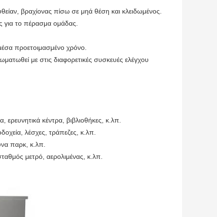
υθείαν, βραχίονας πίσω σε μηά θέση και κλειδωμένος.
ς για το πέρασμα ομάδας.
 μέσα προετοιμασμένο χρόνο.
σωματωθεί με στις διαφορετικές συσκευές ελέγχου
, ερευνητικά κέντρα, βιβλιοθήκες, κ.λπ.
οχεία, λέσχες, τράπεζες, κ.λπ.
να παρκ, κ.λπ.
αθμός μετρό, αερολιμένας, κ.λπ.