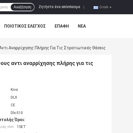
Ζητήστε ένα απόσπασμα
Αναζήτηση
|
Greek
ΠΟΙΟΤΙΚΌΣ ΈΛΕΓΧΟΣ
ΕΠΑΦΉ
ΝΈΑ
ντι Αναρρίχησης Πλήρης Για Τις Στρατιωτικές Θέσεις
υς αντι αναρρίχησης πλήρης για τις
Κίνα
DLX
CE
Dlx-510
τολής Όροι:
ίας min:
1SET