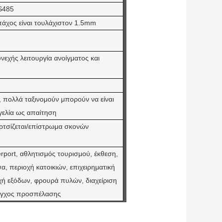
RS485
πάχος είναι τουλάχιστον 1.5mm
νεχής λειτουργία ανοίγματος και
πολλά ταξινομούν μπορούν να είναι
γελία ως απαίτηση
ρτσίζεται/επίστρωμα σκονών
rport, αθλητισμός τουρισμού, έκθεση,
, περιοχή κατοικιών, επιχειρηματική
χή εξόδων, φρουρά πυλών, διαχείριση
λεγχος προσπέλασης