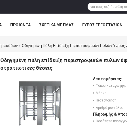
Α
ΠΡΟΪΌΝΤΑ
ΣΧΕΤΙΚΆ ΜΕ ΕΜΆΣ
ΓΎΡΟΣ ΕΡΓΟΣΤΑΣΊΩΝ
ΠΤΏΣΕΙΣ
η εισόδων
Οδηγημένη Πύλη Επίδειξη Περιστροφικών Πυλών Ύψους Α
Οδηγημένη πύλη επίδειξη περιστροφικών πυλών ύψο
στρατιωτικές θέσεις
Λεπτομέρειες:
Τόπος καταγωγής:
Μάρκα:
Πιστοποίηση:
Αριθμό μοντέλου:
Πληρωμής & Αποσ
Ποσότητα παραγγελ