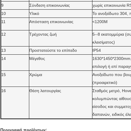
9
Σύνδεση επικοινωνίας
χωρίς επικοινωνία 
10
Υλικό
Το ανοξείδωτο 304, 
11
Απόσταση επικοινωνίας
<1200M
12
Τρέχοντας ζωή
5--8 εκατομμύρια (συ
κλεισίματος)
13
Προστατεύστε το επίπεδο
IP54
14
Μέγεθος
1630*1450*2300mm, 
επιλογή ή επί παραγ
15
Χρώμα
Ανοξείδωτο που βου
(προαιρετικό)
16
Θέση λειτουργίας
Σταθμός μετρό, Hove
κολυμπώντας αίθουσα
είσοδος και συμμετο
δαπανών, ειδικός έ
Περιγραφή προϊόντων: