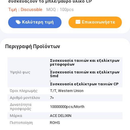
συσκευάζουν το μπλε/μαύρο υλικό CP
Τιμή：Discussible
MOQ：100pcs
Καλύτερη τιμή
Επικοινωνήστε
Περιγραφή Προϊόντων
Συσκευασία ταινιών και εξελίκτρων
μεταφορέων
,
Υψηλό φως
Συσκευασία ταινιών και εξελίκτρων
Smd
,
Συσκευασία εξελίκτρων ταινιών CP
Όροι πληρωμής
T/T, Western Union
Αριθμό μοντέλου
7»
Δυνατότητα
10000000pcs/Morth
προσφοράς
Μάρκα
ACE DELIXIN
Πιστοποίηση
ROHS