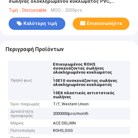
σωλήνας ολοκληρωμένου κυκλώματος PVC,
πλαστικός αντιστατικός σωλήνας
Τιμή：Discussable
MOQ：2000pcs
Καλύτερη τιμή
Επικοινωνήστε
Περιγραφή Προϊόντων
Επικυρωμένος ROHS
συσκευάζοντας σωλήνας
ολοκληρωμένου κυκλώματος
,
Υψηλό φως
10E10 συσκευάζοντας σωλήνας
ολοκληρωμένου κυκλώματος
,
10E6 πλαστικός αντιστατικός
σωλήνας
Όροι πληρωμής
T/T, Western Union
Δυνατότητα
2000000pcs/month
προσφοράς
Μάρκα
ACE DELIXIN
Πιστοποίηση
ROHS,SGS
Ποσότητα