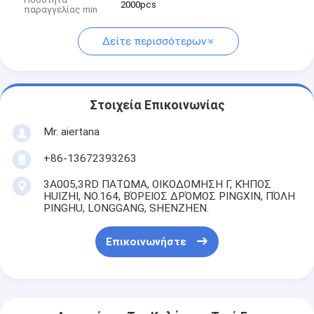
2000pcs
παραγγελίας min
Δείτε περισσότερων
Στοιχεία Επικοινωνίας
Mr. aiertana
+86-13672393263
3A005,3RD ΠΑΤΩΜΑ, ΟΙΚΟΔΟΜΗΣΗ Γ, ΚΉΠΟΣ
HUIZHI, NO.164, ΒΌΡΕΙΟΣ ΔΡΌΜΟΣ PINGXIN, ΠΌΛΗ
PINGHU, LONGGANG, SHENZHEN.
Επικοινωνήστε