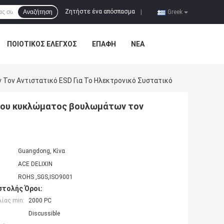
Ζητήστε ένα απόσπασμα
Αναζήτηση
|
Greek
ΠΟΙΟΤΙΚΌΣ ΈΛΕΓΧΟΣ
ΕΠΑΦΉ
ΝΈΑ
ον Αντιστατικό ESD Για Το Ηλεκτρονικό Συστατικό
νου κυκλώματος βουλωμάτων τον
Guangdong, Κίνα
ACE DELIXIN
ROHS ,SGS,ISO9001
τολής Όροι:
ίας min:
2000 PC
Discussible