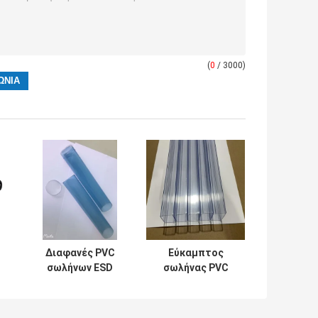
(
0
/ 3000)
Διαφανές PVC
Εύκαμπτος
σωλήνων ESD
σωλήνας PVC
ι
γύρω από
ESD σαφής που
 -
εύκαμπτο για τη
συσκευάζει το
συσκευασία
ορθογώνιο μήκος