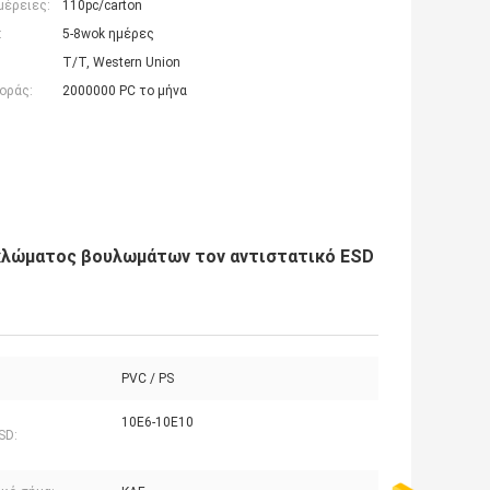
μέρειες:
110pc/carton
:
5-8wok ημέρες
T/T, Western Union
οράς:
2000000 PC το μήνα
κλώματος βουλωμάτων τον αντιστατικό ESD
PVC / PS
10E6-10E10
SD: