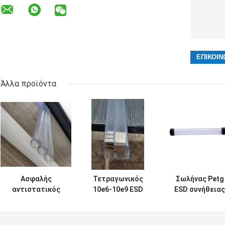
Άλλα προϊόντα
Ασφαλής
Τετραγωνικός
Σωλήνας Petg
αντιστατικός
10e6-10e9 ESD
ESD συνήθειας
σωλήνας ESD
σωλήνας PVC,
που συσκευάζε
σαφής για τη
πλαστικοί
το πάχος 0.5mm
φόρτωση των
στέλνοντας
1.0mm με τα