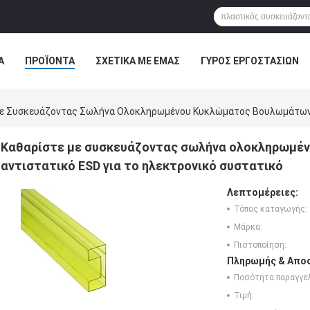
Α
ΠΡΟΪΌΝΤΑ
ΣΧΕΤΙΚΆ ΜΕ ΕΜΆΣ
ΓΎΡΟΣ ΕΡΓΟΣΤΑΣΊΩΝ
ΠΤΏΣΕΙΣ
ε Συσκευάζοντας Σωλήνα Ολοκληρωμένου Κυκλώματος Βουλωμάτων Τ
Καθαρίστε με συσκευάζοντας σωλήνα ολοκληρωμέ
αντιστατικό ESD για το ηλεκτρονικό συστατικό
Λεπτομέρειες:
Τόπος καταγωγής:
Μάρκα:
Πιστοποίηση:
Πληρωμής & Αποσ
Ποσότητα παραγγελ
Τιμή: