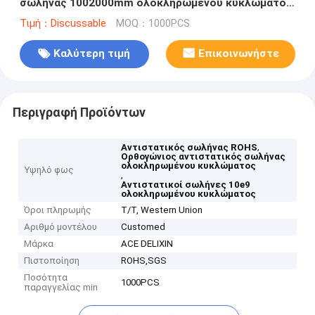
σωλήνας 1002000mm ολοκληρωμένου κυκλώματος
μήκος
Τιμή：Discussable
MOQ：1000PCS
Καλύτερη τιμή
Επικοινωνήστε
Περιγραφή Προϊόντων
,
Αντιστατικός σωλήνας ROHS
Ορθογώνιος αντιστατικός σωλήνας
ολοκληρωμένου κυκλώματος
Υψηλό φως
,
Αντιστατικοί σωλήνες 10e9
ολοκληρωμένου κυκλώματος
Όροι πληρωμής
T/T, Western Union
Αριθμό μοντέλου
Customed
Μάρκα
ACE DELIXIN
Πιστοποίηση
ROHS,SGS
Ποσότητα
1000PCS
παραγγελίας min