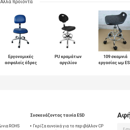
Άλλα προϊόντα
Εργονομικές
PU κραμάτων
109 σκαμνιά
ασφαλείς έδρες
αργιλίου
εργασίας ωμ E
440x410mm ESD
αντιστατική
προεδρεύουν τ
διευθετήσιμο
ανοξείδωτη έδρα
χρονικής
δαχτυλίδι ύψους
χρήσης ESD
διαμόρφωσης
και ποδιών
εργαστηρίων
320x300mm PU
δέρματος
ένα
Αφή
Συσκευάζοντας ταινία ESD
ώνια ROHS
Γκρίζα ευνοϊκά για το περιβάλλον CP