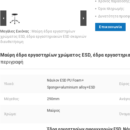
Χρόνος παράδοσης
Όροι πληρωμής:
Δυνατότητα προσφ
Επικοινωνία
Μεγάλες Εικόνας :
Μαύρη έδρα εργαστηρίων
χρώματος ESD, έδρα εργαστηριακών ESD σκαμνιών
διευθετήσιμη
Μαύρη έδρα εργαστηρίων χρώματος ESD, έδρα εργαστηρι
περιγραφή
Νάυλον ESD PU Foam+
Υλικό:
Εύρος
Sponge+aluminium alloy+ESD
Μέγεθος:
290mm
Ανάγν
Μαύρος
Χρώμα:
Όνομα
Έδρα εργαστηρίων σφουγγαριών ESD
Νάυ
,