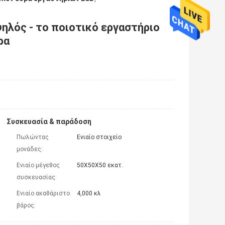
λός - το ποιοτικό εργαστήριο
ρα
Συσκευασία & παράδοση
Πωλώντας
Ενιαίο στοιχείο
μονάδες:
Ενιαίο μέγεθος
50X50X50 εκατ.
συσκευασίας:
Ενιαίο ακαθάριστο
4,000 κλ
βάρος: