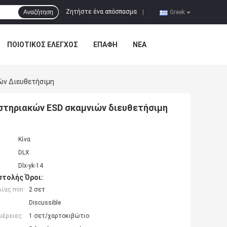
Ζητήστε ένα απόσπασμα
Αναζήτηση
|
Greek
ΠΟΙΟΤΙΚΌΣ ΈΛΕΓΧΟΣ
ΕΠΑΦΉ
ΝΈΑ
ών Διευθετήσιμη
στηριακών ESD σκαμνιών διευθετήσιμη
Κίνα
DLX
Dlx-yk-14
τολής Όροι:
ίας min:
2 σετ
Discussible
μέρειες:
1 σετ/χαρτοκιβώτιο