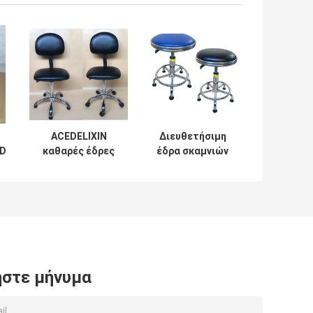
ACEDELIXIN
Διευθετήσιμη
SD
καθαρές έδρες
έδρα σκαμνιών
ης
δωματίων ESD
ύψους ESD, PU
αντιστατικές για
αντιστατική
το
έδρα
φαρμακευτικό
εργαστηρίων
εργοστάσιο
στε μήνυμα