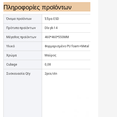
Πληροφορίες προϊόντων
Όνομα προϊόντων
Έδρα ESD
Πρότυπο προϊόντων
Dlx-yk-14
Μέγεθος προϊόντων
460*460*550MM
Υλικό
Φορμαρισμένο PU foam+Metal
Χρώμα
Μαύρος
Cubage
0,08
Συσκευασία Qty
2pcs/ctn