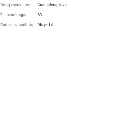
Θέση προέλευσης:
Guangdong, Κίνα
Εμπορικό σήμα:
SD
Πρότυπος αριθμός:
Dlx-yk-14