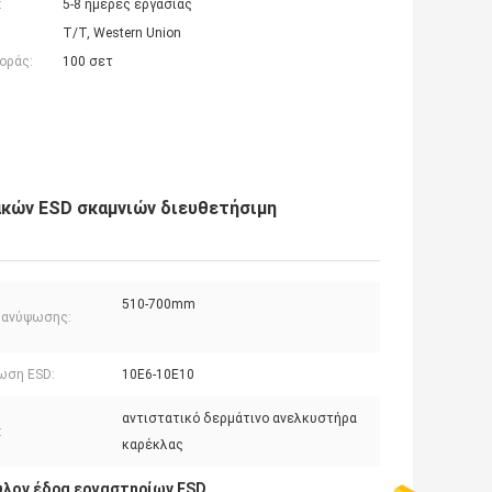
:
5-8 ημέρες εργασίας
T/T, Western Union
οράς:
100 σετ
ακών ESD σκαμνιών διευθετήσιμη
510-700mm
 ανύψωσης:
ωση ESD:
10E6-10E10
αντιστατικό δερμάτινο ανελκυστήρα
:
καρέκλας
λον έδρα εργαστηρίων ESD
,