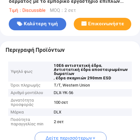
δέρματος με το εμπορικό εργαστήριο επίπλων
υπολοίπου ποδιών
Τιμή：Discussible
MOQ：2 σετ
Καλύτερη τιμή
Επικοινωνήστε
Περιγραφή Προϊόντων
,
10E6 αντιστατική έδρα
Αντιστατική έδρα αποστειρωμένων
Υψηλό φως
δωματίων
,
έδρα σκαμνιών 290mm ESD
Όροι πληρωμής
T/T, Western Union
Αριθμό μοντέλου
DLX-YK-56
Δυνατότητα
100 σετ
προσφοράς
Μάρκα
DLX
Ποσότητα
2 σετ
παραγγελίας min
Δείτε περισσότερων