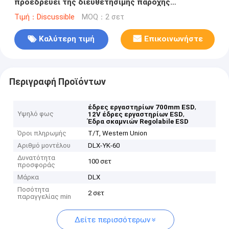
προεδρεύει της διευθετήσιμης παροχής
ηλεκτρικού ρεύματος
Τιμή：Discussible
MOQ：2 σετ
Καλύτερη τιμή
Επικοινωνήστε
Περιγραφή Προϊόντων
,
έδρες εργαστηρίων 700mm ESD
Υψηλό φως
,
12V έδρες εργαστηρίων ESD
Έδρα σκαμνιών Regolabile ESD
Όροι πληρωμής
T/T, Western Union
Αριθμό μοντέλου
DLX-YK-60
Δυνατότητα
100 σετ
προσφοράς
Μάρκα
DLX
Ποσότητα
2 σετ
παραγγελίας min
Δείτε περισσότερων