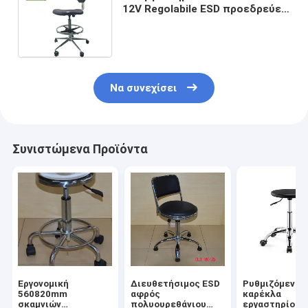
12V Regolabile ESD προεδρεύει
της διευθετήσιμης παροχής
ηλεκτρικού ρεύματος
Να συνεχίσει
Συνιστώμενα Προϊόντα
Εργονομική
Διευθετήσιμος ESD
Ρυθμιζόμενη 
560820mm
αφρός
καρέκλα
σκαμνιών
πολυουρεθάνιου
εργαστηρίου E