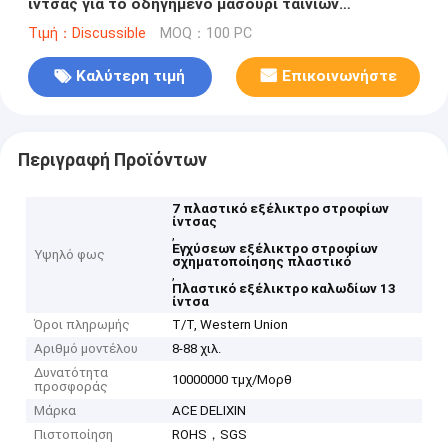
ίντσας για το οδηγημένο μασούρι ταινιών
μεταφορέων Smd
Τιμή：Discussible
MOQ：100 PC
Καλύτερη τιμή
Επικοινωνήστε
Περιγραφή Προϊόντων
7 πλαστικό εξέλικτρο στροφίων
ίντσας
,
Εγχύσεων εξέλικτρο στροφίων
Υψηλό φως
σχηματοποίησης πλαστικό
,
Πλαστικό εξέλικτρο καλωδίων 13
ίντσα
Όροι πληρωμής
T/T, Western Union
Αριθμό μοντέλου
8-88 χιλ.
Δυνατότητα
10000000 τμχ/Μορθ
προσφοράς
Μάρκα
ACE DELIXIN
Πιστοποίηση
ROHS，SGS