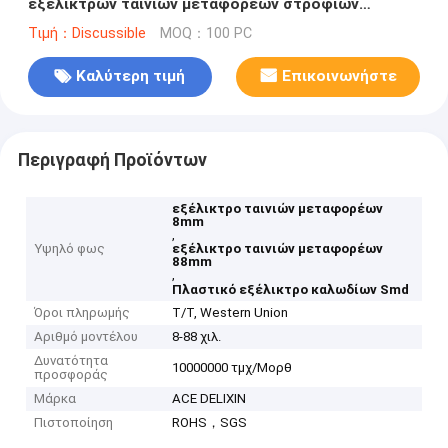
εξελίκτρων ταινιών μεταφορέων στροφίων
συσκευασίας λουρίδων
Τιμή：Discussible
MOQ：100 PC
Καλύτερη τιμή
Επικοινωνήστε
Περιγραφή Προϊόντων
εξέλικτρο ταινιών μεταφορέων
8mm
,
Υψηλό φως
εξέλικτρο ταινιών μεταφορέων
88mm
,
Πλαστικό εξέλικτρο καλωδίων Smd
Όροι πληρωμής
T/T, Western Union
Αριθμό μοντέλου
8-88 χιλ.
Δυνατότητα
10000000 τμχ/Μορθ
προσφοράς
Μάρκα
ACE DELIXIN
Πιστοποίηση
ROHS，SGS