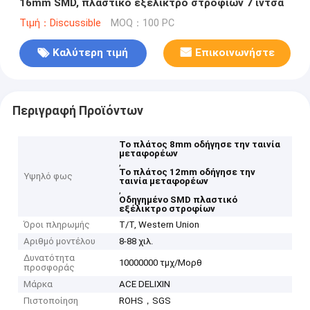
16mm SMD, πλαστικό εξέλικτρο στροφίων 7 ίντσα
Τιμή：Discussible
MOQ：100 PC
Καλύτερη τιμή
Επικοινωνήστε
Περιγραφή Προϊόντων
Το πλάτος 8mm οδήγησε την ταινία
μεταφορέων
,
Το πλάτος 12mm οδήγησε την
Υψηλό φως
ταινία μεταφορέων
,
Οδηγημένο SMD πλαστικό
εξέλικτρο στροφίων
Όροι πληρωμής
T/T, Western Union
Αριθμό μοντέλου
8-88 χιλ.
Δυνατότητα
10000000 τμχ/Μορθ
προσφοράς
Μάρκα
ACE DELIXIN
Πιστοποίηση
ROHS，SGS