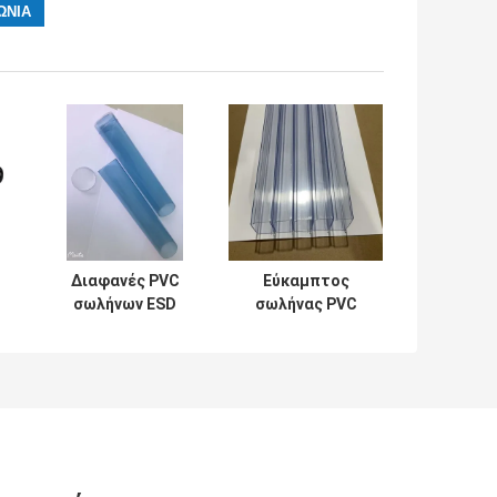
Διαφανές PVC
Εύκαμπτος
σωλήνων ESD
σωλήνας PVC
ι
γύρω από
ESD σαφής που
 -
εύκαμπτο για τη
συσκευάζει το
συσκευασία
ορθογώνιο μήκος
ROHS
300mm600mm
πιστοποιημένη