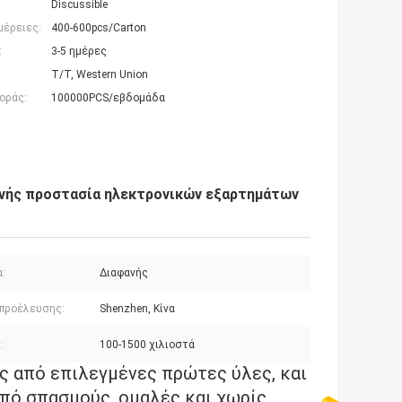
Discussible
μέρειες:
400-600pcs/Carton
:
3-5 ημέρες
T/T, Western Union
οράς:
100000PCS/εβδομάδα
νής προστασία ηλεκτρονικών εξαρτημάτων
:
Διαφανής
προέλευσης:
Shenzhen, Κίνα
:
100-1500 χιλιοστά
ς από επιλεγμένες πρώτες ύλες, και
από σπασμούς, ομαλές και χωρίς