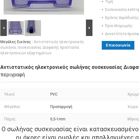
Τιμή:
Συσκευασία λεπτο
Χρόνος παράδοσης
Όροι πληρωμής:
Δυνατότητα προσφ
Μεγάλες Εικόνας :
Αντιστατικός ηλεκτρονικός
Επικοινωνία
σωλήνας συσκευασίας Διαφανής προστασία
ηλεκτρονικών εξαρτημάτων
Αντιστατικός ηλεκτρονικός σωλήνας συσκευασίας Διαφα
περιγραφή
Υλικό:
PVC
Χρώμα
Μέγεθος:
Προσαρμογή
Χώρα 
Πάχος:
0,5-1mm
Μήκος
Ο σωλήνας συσκευασίας είναι κατασκευασμένο
οι άκρες είναι ομαλές και απαλλαγμένες 