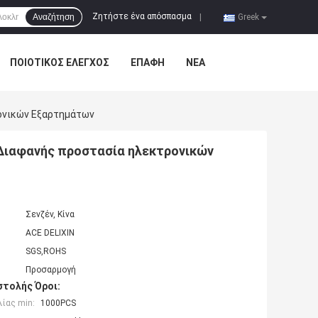
Ζητήστε ένα απόσπασμα
Αναζήτηση
|
Greek
ΠΟΙΟΤΙΚΌΣ ΈΛΕΓΧΟΣ
ΕΠΑΦΉ
ΝΈΑ
ονικών Εξαρτημάτων
Διαφανής προστασία ηλεκτρονικών
Σενζέν, Κίνα
ACE DELIXIN
SGS,ROHS
Προσαρμογή
τολής Όροι:
ίας min:
1000PCS