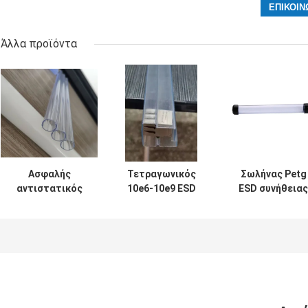
Άλλα προϊόντα
Ασφαλής
Τετραγωνικός
Σωλήνας Petg
αντιστατικός
10e6-10e9 ESD
ESD συνήθειας
σωλήνας ESD
σωλήνας PVC,
που συσκευάζε
σαφής για τη
πλαστικοί
το πάχος 0.5mm
φόρτωση των
στέλνοντας
1.0mm με τα
ηλεκτρονικών
σωλήνες για τα
καλύμματα
συστατικών
ηλεκτρονικά
τελών
συστατικά