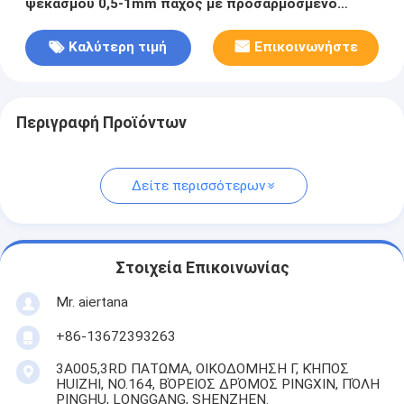
ψεκασμού 0,5-1mm πάχος με προσαρμοσμένο
λογότυπο
Καλύτερη τιμή
Επικοινωνήστε
Περιγραφή Προϊόντων
Δείτε περισσότερων
Στοιχεία Επικοινωνίας
Mr. aiertana
+86-13672393263
3A005,3RD ΠΑΤΩΜΑ, ΟΙΚΟΔΟΜΗΣΗ Γ, ΚΉΠΟΣ
HUIZHI, NO.164, ΒΌΡΕΙΟΣ ΔΡΌΜΟΣ PINGXIN, ΠΌΛΗ
PINGHU, LONGGANG, SHENZHEN.