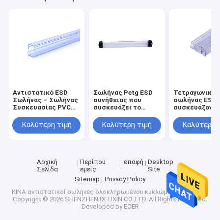
Αντιστατικό ESD
Σωλήνας Petg ESD
Τετραγωνικός
Σωλήνας – Σωλήνας
συνήθειας που
σωλήνας ESD,
Συσκευασίας PVC
συσκευάζει το
συσκευάζοντ
Κατά Παραγγελία για
πάχος 0.5mm -
σωλήνας PVC
Αντιστατικές
1.0mm με τα
ενότητας παρ
Καλύτερη τιμή
Καλύτερη τιμή
Καλύτερη 
Μονάδες Ισχύος
καλύμματα τελών
ηλεκτρικού
ρεύματος
αντιστατικός
Αρχική
Περίπου
επαφή
Desktop
Σελίδα
εμείς
Site
Sitemap
Privacy Policy
ΚΙΝΑ αντιστατικοί σωλήνες ολοκληρωμένου κυκλώματος supplier.
Copyright © 2026 SHENZHEN DELIXIN CO.,LTD. All Rights Reserved.
Developed by
ECER